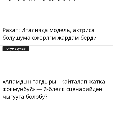
Рахат: Италияда модель, актриса
болушума өжөрлүгүм жардам берди
Окумдуулар
«Апамдын тагдырын кайталап жаткан
жокмунбу?» — үй-бүлөлүк сценарийден
чыгууга болобу?