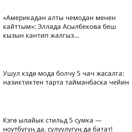
«Америкадан алты чемодан менен
кайттым»: Эллада Асылбекова беш
кызын кантип жалгыз...
Ушул күздө мода болчу 5 чач жасалга:
назиктиктен тарта тайманбаска чейин
Күзгө ылайык стильдүү 5 сумка —
ноутбугуң да, сулуулугуң да батат!