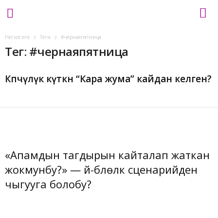
L
Негизгиге
Теги
#чернаяпятница
a
Тег: #чернаяпятница
d
y
.
Көпчүлүк күткөн “Кара жума” кайдан келген?
k
g
«Апамдын тагдырын кайталап жаткан
жокмунбу?» — үй-бүлөлүк сценарийден
чыгууга болобу?