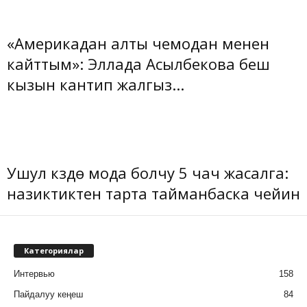
«Америкадан алты чемодан менен
кайттым»: Эллада Асылбекова беш
кызын кантип жалгыз...
Ушул күздө мода болчу 5 чач жасалга:
назиктиктен тарта тайманбаска чейин
Категориялар
Интервью
158
Пайдалуу кеңеш
84