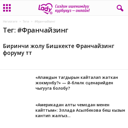
Негизгиге
Теги
#Франчайзинг
Тег: #Франчайзинг
Биринчи жолу Бишкекте Франчайзинг
форуму өтөт
«Апамдын тагдырын кайталап жаткан
жокмунбу?» — үй-бүлөлүк сценарийден
чыгууга болобу?
«Америкадан алты чемодан менен
кайттым»: Эллада Асылбекова беш кызын
кантип жалгыз...