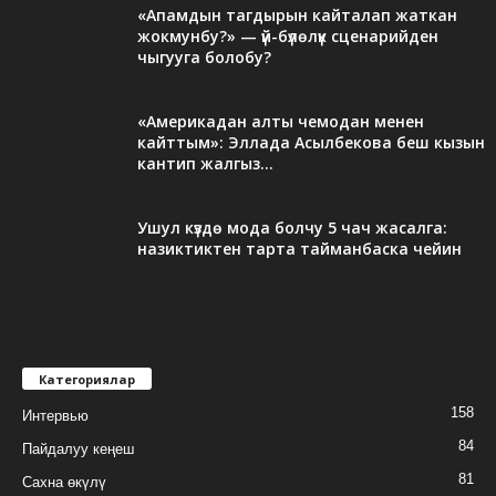
«Апамдын тагдырын кайталап жаткан
жокмунбу?» — үй-бүлөлүк сценарийден
чыгууга болобу?
«Америкадан алты чемодан менен
кайттым»: Эллада Асылбекова беш кызын
кантип жалгыз...
Ушул күздө мода болчу 5 чач жасалга:
назиктиктен тарта тайманбаска чейин
Категориялар
158
Интервью
84
Пайдалуу кеңеш
81
Сахна өкүлү