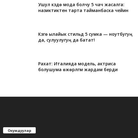
Ушул күздө мода болчу 5 чач жасалга:
назиктиктен тарта тайманбаска чейин
Күзгө ылайык стильдүү 5 сумка — ноутбугуң
да, сулуулугуң да батат!
Рахат: Италияда модель, актриса
болушума өжөрлүгүм жардам берди
Окумдуулар