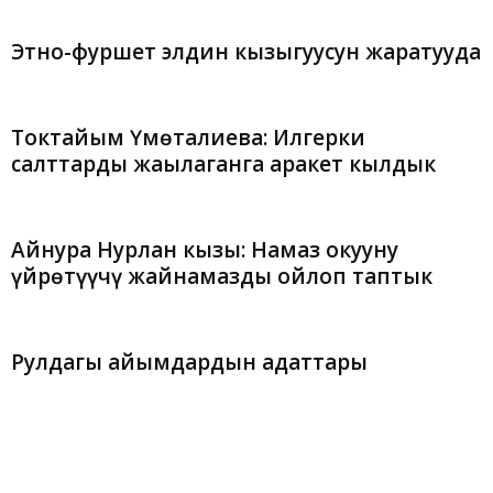
Этно-фуршет элдин кызыгуусун жаратууда
Токтайым Үмөталиева: Илгерки
салттарды жаңылаганга аракет кылдык
Айнура Нурлан кызы: Намаз окууну
үйрѳтүүчү жайнамазды ойлоп таптык
Рулдагы айымдардын адаттары