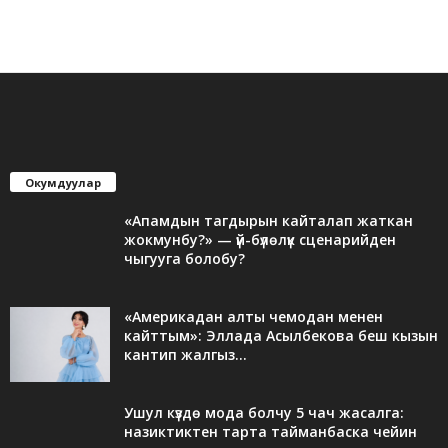
Окумдуулар
«Апамдын тагдырын кайталап жаткан
жокмунбу?» — үй-бүлөлүк сценарийден
чыгууга болобу?
«Америкадан алты чемодан менен
кайттым»: Эллада Асылбекова беш кызын
кантип жалгыз...
Ушул күздө мода болчу 5 чач жасалга:
назиктиктен тарта тайманбаска чейин