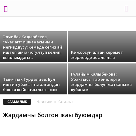
директору Нурхан Жумабаева: Кант
диабети менен ооруган балдардын
энелерине жүрөгүм ооруйт
ААЛАМДА
АДАМГА АДАМ ТИРЕК
АКЧА
АҢГЕМЕ
АСТРОЛОГИЯ
АШКАНА
АЯЛЗАТ ЖАНА КАРЬЕРА
БЕЗ РУБРИКИ
БИЗНЕС
БИЗНЕСМЕН
ДЕН СООЛУК
ЖИГИТ СЫРЫ
ИЙГИЛИК СЫРЫ
ИНТЕРВЬЮ
КЕСИП
Элчибек Кадырбеков,
КОШ ЖҮРӨК
КОШ КЕЛИПСИЗ!
КҮЙҮТ
КҮНДҮН ТЕМАСЫ
КЫЗ СЫРЫ
“Akar.art” ишканасынын
МЕН ЖАШООНУ СҮЙӨМ
МЕНИН БАЯНЫМ
МЕНИН НАРИСТЕМ
ПАЙДАЛУУ КЕҢЕШ
ПСИХОЛОГИЯ
РУБРИКАСЫЗДАР
СААМАЛЫК
негиздөөчүсү: Кемеде сегиз ай
САХНА ӨКҮЛҮ
СПОРТ
СУЛУУЛУК
СУРАГЫМ КЕЛЕТ
СЫЙМЫКТУУ ЭНЕ
иштеп акча чогултуп келип,
Көз жоосун алган керемет
СЫРДУУ ДҮЙНӨ
ТАГДЫР
ТАМЧЫ ТАГДЫР
ҮЙ-БҮЛӨ
кыялымдагы...
жерлерде эс алыңыз
ҮЛГҮЛҮҮ КОЖОЙКЕ
ШОУБИЗНЕС
Гүлайым Калыбекова:
Тынчтык Турдалиев: Бул
Убактысы тар энелерге
иштин убакытты алгандан
жардамчы болуп жатканыма
башка кыйынчылыгы жок
кубанам
СААМАЛЫК
Негизгиге
Саамалык
Жардамчы болгон жаңы буюмдар