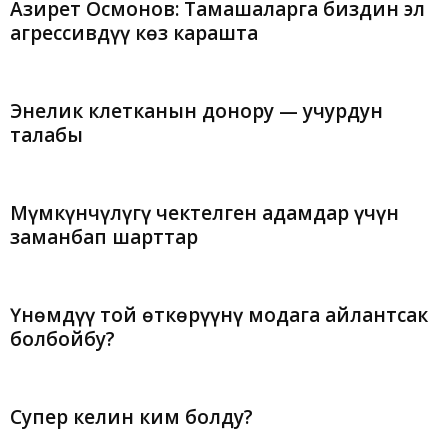
Азирет Осмонов: Тамашаларга биздин эл
агрессивдүү көз карашта
Энелик клетканын донору — учурдун
талабы
Мүмкүнчүлүгү чектелген адамдар үчүн
заманбап шарттар
Үнөмдүү той өткөрүүнү модага айлантсак
болбойбу?
Супер келин ким болду?