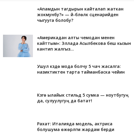
«Апамдын тагдырын кайталап жаткан
жокмунбу?» — үй-бүлөлүк сценарийден
чыгууга болобу?
«Америкадан алты чемодан менен
кайттым»: Эллада Асылбекова беш кызын
кантип жалгыз...
Ушул күздө мода болчу 5 чач жасалга:
назиктиктен тарта тайманбаска чейин
Күзгө ылайык стильдүү 5 сумка — ноутбугуң
да, сулуулугуң да батат!
Рахат: Италияда модель, актриса
болушума өжөрлүгүм жардам берди