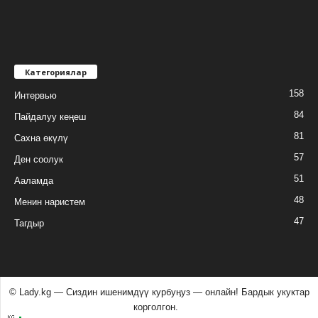
Категориялар
158
Интервью
84
Пайдалуу кеңеш
81
Сахна өкүлү
57
Ден соолук
51
Ааламда
48
Менин наристем
47
Тагдыр
© Lady.kg — Сиздин ишенимдүү курбуӊуз — онлайн! Бардык укуктар
корголгон.