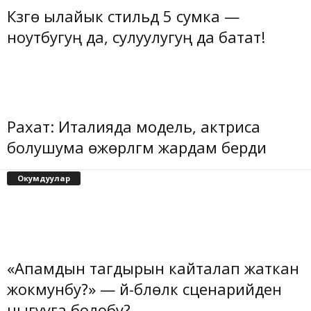
Күзгө ылайык стильдүү 5 сумка —
ноутбугуң да, сулуулугуң да батат!
Рахат: Италияда модель, актриса
болушума өжөрлүгүм жардам берди
Окумдуулар
«Апамдын тагдырын кайталап жаткан
жокмунбу?» — үй-бүлөлүк сценарийден
чыгууга болобу?