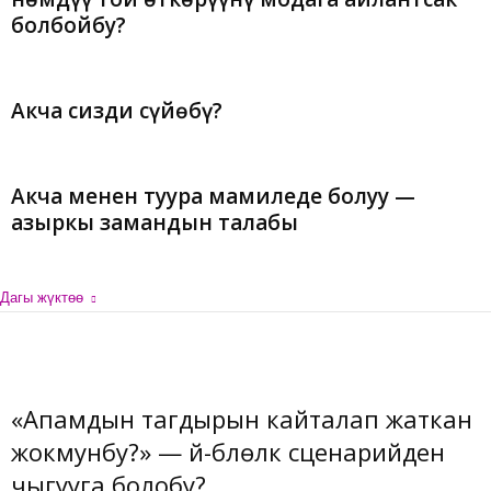
болбойбу?
Акча сизди сүйөбү?
Акча менен туура мамиледе болуу —
азыркы замандын талабы
Дагы жүктөө
«Апамдын тагдырын кайталап жаткан
жокмунбу?» — үй-бүлөлүк сценарийден
чыгууга болобу?