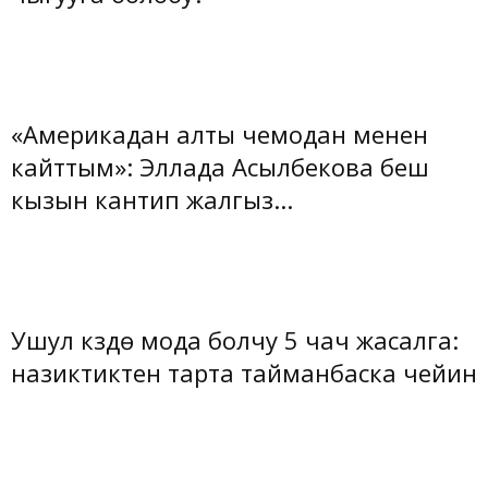
«Америкадан алты чемодан менен
кайттым»: Эллада Асылбекова беш
кызын кантип жалгыз...
Ушул күздө мода болчу 5 чач жасалга:
назиктиктен тарта тайманбаска чейин