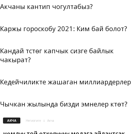
Акчаны кантип чогултабыз?
Каржы гороскобу 2021: Ким бай болот?
Кандай түстөгү капчык сизге байлык
чакырат?
Кедейчиликте жашаган миллиардерлер
Чычкан жылында бизди эмнелер күтөт?
АКЧА
Негизгиге
Акча
Үнөмдүү той өткөрүүнү модага айлантсак