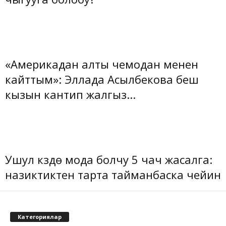
«Америкадан алты чемодан менен
кайттым»: Эллада Асылбекова беш
кызын кантип жалгыз...
Ушул күздө мода болчу 5 чач жасалга:
назиктиктен тарта тайманбаска чейин
Категориялар