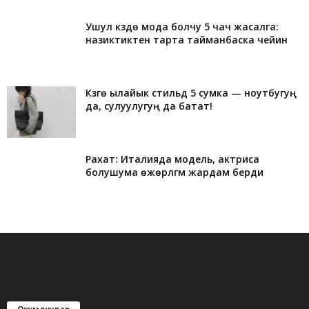
Ушул күздө мода болчу 5 чач жасалга:
назиктиктен тарта тайманбаска чейин
Күзгө ылайык стильдүү 5 сумка — ноутбугуң
да, сулуулугуң да батат!
Рахат: Италияда модель, актриса
болушума өжөрлүгүм жардам берди
Окумдуулар