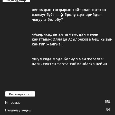
«Апамдын тагдырын кайталап жаткан
жокмунбу?» — үй-бүлөлүк сценарийден
чыгууга болобу?
«Америкадан алты чемодан менен
кайттым»: Эллада Асылбекова беш кызын
кантип жалгыз...
Ушул күздө мода болчу 5 чач жасалга:
назиктиктен тарта тайманбаска чейин
Категориялар
158
Интервью
84
Пайдалуу кеңеш