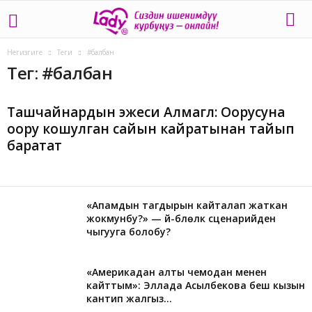
Негизгиге
Теги
#балбан
Тег: #балбан
Ташчайнардын эжеси Алмагүл: Оорусуна
оору кошулган сайын кайратынан тайып
баратат
«Апамдын тагдырын кайталап жаткан
жокмунбу?» — үй-бүлөлүк сценарийден
чыгууга болобу?
«Америкадан алты чемодан менен
кайттым»: Эллада Асылбекова беш кызын
кантип жалгыз...