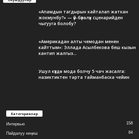
«Апамдын тагдырын кайталап жаткан
жокмунбу?» — үй-бүлөлүк сценарийден
чыгууга болобу?
«Америкадан алты чемодан менен
кайттым»: Эллада Асылбекова беш кызын
кантип жалгыз...
Ушул күздө мода болчу 5 чач жасалга:
назиктиктен тарта тайманбаска чейин
Категориялар
158
Интервью
84
Пайдалуу кеңеш