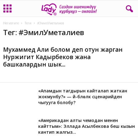
Негизгиге
Теги
#ЭмилУметалиев
Тег: #ЭмилУметалиев
Мухаммед Али болом деп отун жарган
Нуржигит Кадырбеков жана
башкалардын шык...
«Апамдын тагдырын кайталап жаткан
жокмунбу?» — үй-бүлөлүк сценарийден
чыгууга болобу?
«Америкадан алты чемодан менен
кайттым»: Эллада Асылбекова беш кызын
кантип жалгыз...