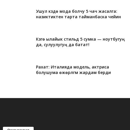
Ушул күздө мода болчу 5 чач жасалга:
назиктиктен тарта тайманбаска чейин
Күзгө ылайык стильдүү 5 сумка — ноутбугуң
да, сулуулугуң да батат!
Рахат: Италияда модель, актриса
болушума өжөрлүгүм жардам берди
Окумдуулар