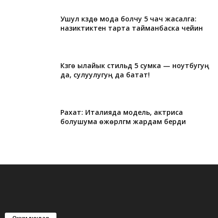
Ушул күздө мода болчу 5 чач жасалга:
назиктиктен тарта тайманбаска чейин
Күзгө ылайык стильдүү 5 сумка — ноутбугуң
да, сулуулугуң да батат!
Рахат: Италияда модель, актриса
болушума өжөрлүгүм жардам берди
Окумдуулар