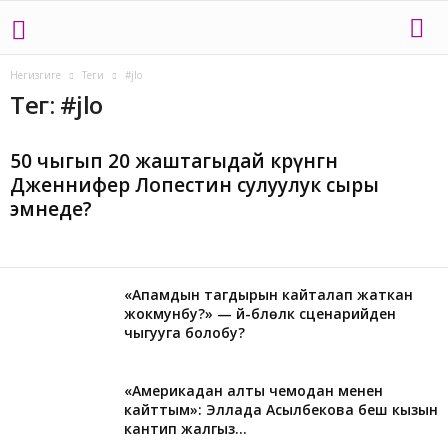
Негизгиге
Теги
#jlo
Тег: #jlo
50 чыгып 20 жаштагыдай көрүнгөн
Дженнифер Лопестин сулуулук сыры
эмнеде?
«Апамдын тагдырын кайталап жаткан
жокмунбу?» — үй-бүлөлүк сценарийден
чыгууга болобу?
«Америкадан алты чемодан менен
кайттым»: Эллада Асылбекова беш кызын
кантип жалгыз...