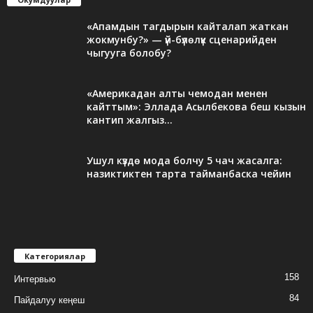
«Апамдын тагдырын кайталап жаткан
жокмунбу?» — үй-бүлөлүк сценарийден
чыгууга болобу?
«Америкадан алты чемодан менен
кайттым»: Эллада Асылбекова беш кызын
кантип жалгыз...
Ушул күздө мода болчу 5 чач жасалга:
назиктиктен тарта тайманбаска чейин
Категориялар
158
Интервью
84
Пайдалуу кеңеш