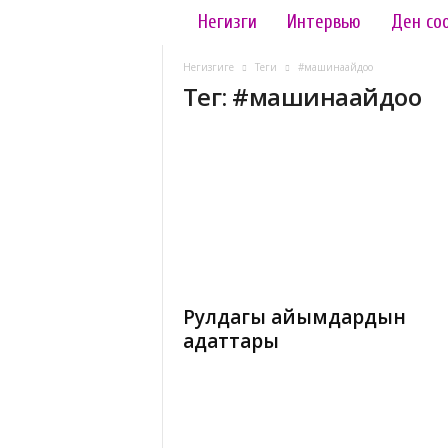
L
Негизги
Интервью
Ден со
a
d
Негизгиге
Теги
#машинаайдоо
y
Тег: #машинаайдоо
.
k
g
Рулдагы айымдардын
адаттары