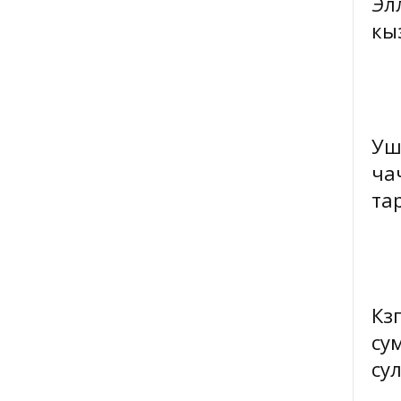
Эл
кы
Уш
ча
та
Күз
су
сул