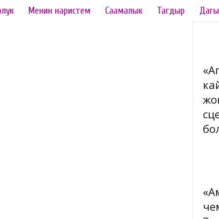
олук
Менин наристем
Саамалык
Тагдыр
Дагы
«А
ка
жок
сц
бо
«А
че