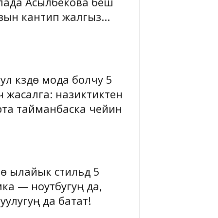
лада Асылбекова беш
зын кантип жалгыз...
ул күздө мода болчу 5
ч жасалга: назиктиктен
рта тайманбаска чейин
гө ылайык стильдүү 5
мка — ноутбугуң да,
уулугуң да батат!