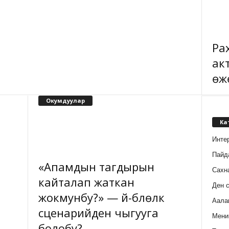
Ра
ак
өж
Окумдуулар
Ка
Инте
Пайд
«Апамдын тагдырын
Сахн
кайталап жаткан
Ден 
жокмунбу?» — үй-бүлөлүк
Аала
сценарийден чыгууга
Мени
болобу?