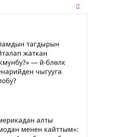
памдын тагдырын
йталап жаткан
мунбу?» — үй-бүлөлүк
енарийден чыгууга
лобу?
мерикадан алты
модан менен кайттым»: