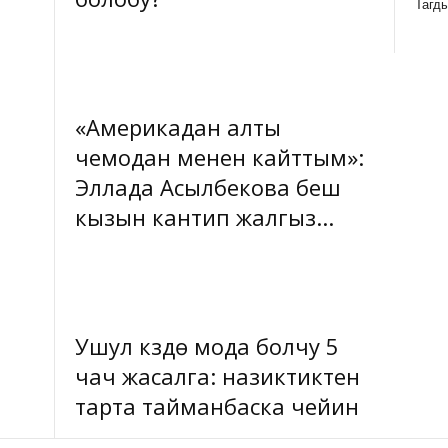
Тагд
«Америкадан алты
чемодан менен кайттым»:
Эллада Асылбекова беш
кызын кантип жалгыз...
Ушул күздө мода болчу 5
чач жасалга: назиктиктен
тарта тайманбаска чейин