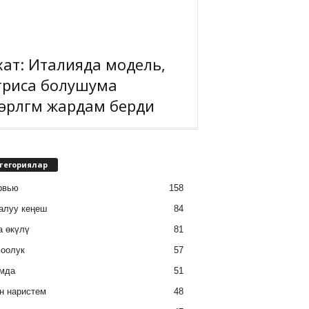
хат: Италияда модель,
триса болушума
өрлүгүм жардам берди
тегориялар
рвью
158
алуу кеңеш
84
а өкүлү
81
соолук
57
мда
51
н наристем
48