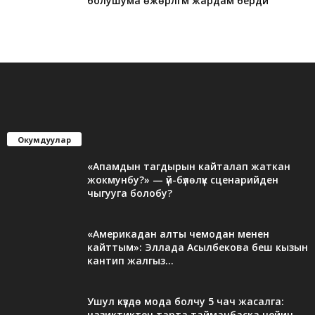
болушума өжөрлүгүм жардам берди
Окумдуулар
«Апамдын тагдырын кайталап жаткан
жокмунбу?» — үй-бүлөлүк сценарийден
чыгууга болобу?
«Америкадан алты чемодан менен
кайттым»: Эллада Асылбекова беш кызын
кантип жалгыз...
Ушул күздө мода болчу 5 чач жасалга:
назиктиктен тарта тайманбаска чейин