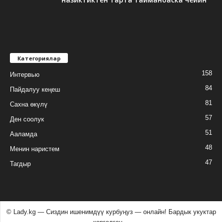
Категориялар
158
Интервью
84
Пайдалуу кеңеш
81
Сахна өкүлү
57
Ден соолук
51
Ааламда
48
Менин наристем
47
Тагдыр
© Lady.kg — Сиздин ишенимдүү курбуӊуз — онлайн! Бардык укуктар