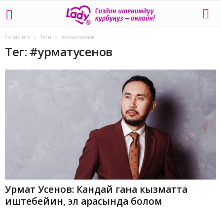
Негизгиге
Теги
#урматусенов
Тег: #урматусенов
Урмат Усенов: Кандай гана кызматта
иштебейин, эл арасында болом