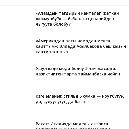
«Апамдын тагдырын кайталап жаткан
жокмунбу?» — үй-бүлөлүк сценарийден
чыгууга болобу?
«Америкадан алты чемодан менен
кайттым»: Эллада Асылбекова беш кызын
кантип жалгыз...
Ушул күздө мода болчу 5 чач жасалга:
назиктиктен тарта тайманбаска чейин
Күзгө ылайык стильдүү 5 сумка — ноутбугуң
да, сулуулугуң да батат!
Рахат: Италияда модель, актриса