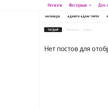
Негизги
Интервью
Ден 
L
a
ААЛАМДА
АДАМГА АДАМ ТИРЕК
d
ТАГДЫР
Негизгиге
Тагдыр
y
Нет постов для ото
.
k
g