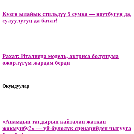
Күзгө ылайык стильдүү 5 сумка — ноутбугуң да,
сулуулугуң да батат!
Рахат: Италияда модель, актриса болушума
өжөрлүгүм жардам берди
Окумдуулар
«Апамдын тагдырын кайталап жаткан
жокмунбу?» — үй-бүлөлүк сценарийден чыгууга