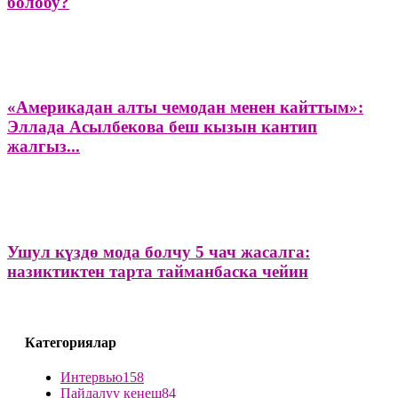
болобу?
«Америкадан алты чемодан менен кайттым»:
Эллада Асылбекова беш кызын кантип
жалгыз...
Ушул күздө мода болчу 5 чач жасалга:
назиктиктен тарта тайманбаска чейин
Категориялар
Интервью
158
Пайдалуу кеңеш
84