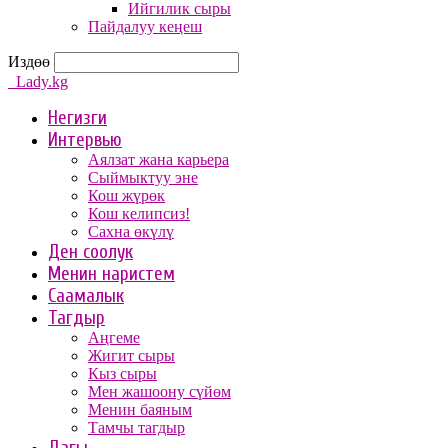
Ийгилик сыры
Пайдалуу кеңеш
Издөө
Lady.kg
Негизги
Интервью
Аялзат жана карьера
Сыймыктуу эне
Кош жүрөк
Кош келипсиз!
Сахна өкүлү
Ден соолук
Менин наристем
Саамалык
Тагдыр
Аңгеме
Жигит сыры
Кыз сыры
Мен жашоону сүйөм
Менин баяным
Тамчы тагдыр