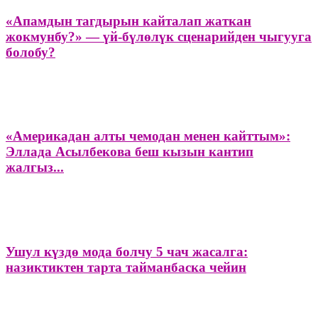
«Апамдын тагдырын кайталап жаткан
жокмунбу?» — үй-бүлөлүк сценарийден чыгууга
болобу?
«Америкадан алты чемодан менен кайттым»:
Эллада Асылбекова беш кызын кантип
жалгыз...
Ушул күздө мода болчу 5 чач жасалга:
назиктиктен тарта тайманбаска чейин