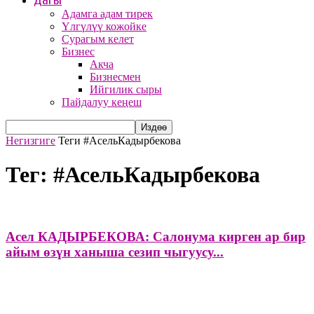
Дагы
Адамга адам тирек
Үлгүлүү кожойке
Сурагым келет
Бизнес
Акча
Бизнесмен
Ийгилик сыры
Пайдалуу кеңеш
Негизгиге
Теги
#АсельКадырбекова
Тег: #АсельКадырбекова
Асел КАДЫРБЕКОВА: Салонума кирген ар бир
айым өзүн ханыша сезип чыгуусу...