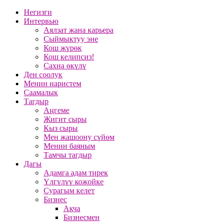
Негизги
Интервью
Аялзат жана карьера
Сыймыктуу эне
Кош жүрөк
Кош келипсиз!
Сахна өкүлү
Ден соолук
Менин наристем
Саамалык
Тагдыр
Аңгеме
Жигит сыры
Кыз сыры
Мен жашоону сүйөм
Менин баяным
Тамчы тагдыр
Дагы
Адамга адам тирек
Үлгүлүү кожойке
Сурагым келет
Бизнес
Акча
Бизнесмен