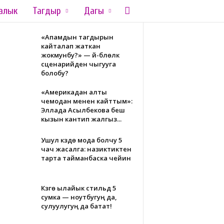
алык
Тагдыр
Дагы
«Апамдын тагдырын
кайталап жаткан
жокмунбу?» — үй-бүлөлүк
сценарийден чыгууга
болобу?
«Америкадан алты
чемодан менен кайттым»:
Эллада Асылбекова беш
кызын кантип жалгыз...
Ушул күздө мода болчу 5
чач жасалга: назиктиктен
тарта тайманбаска чейин
Күзгө ылайык стильдүү 5
сумка — ноутбугуң да,
сулуулугуң да батат!