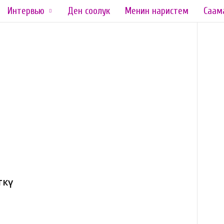
Интервью
Ден соолук
Менин наристем
Саам
а
ткү