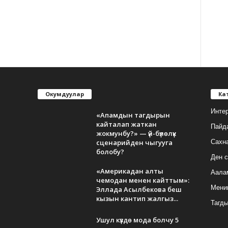
Окумдуулар
Ка
Инте
«Апамдын тагдырын
кайталап жаткан
Пайд
жокмунбу?» — үй-бүлөлүк
сценарийден чыгууга
Сахн
болобу?
Ден с
«Америкадан алты
Аала
чемодан менен кайттым»:
Мени
Эллада Асылбекова беш
кызын кантип жалгыз...
Тагд
Ушул күздө мода болчу 5