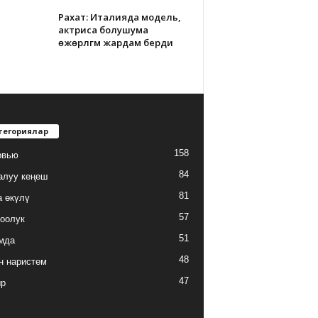
Рахат: Италияда модель,
актриса болушума
өжөрлүгүм жардам берди
тегориялар
158
рвью
84
алуу кеңеш
81
а өкүлү
57
оолук
51
мда
48
н наристем
47
ыр