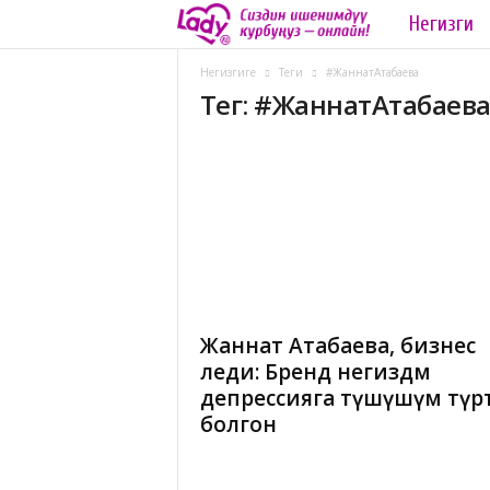
Негизги
L
a
Негизгиге
Теги
#ЖаннатАтабаева
Тег: #ЖаннатАтабаев
d
y
.
k
g
Жаннат Атабаева, бизнес
леди: Бренд негиздѳѳмѳ
депрессияга түшүшүм түр
болгон