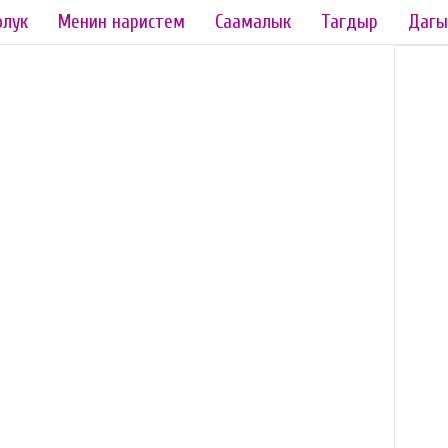
олук
Менин наристем
Саамалык
Тагдыр
Дагы
а