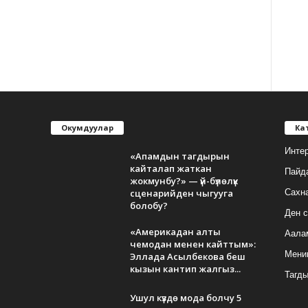
Окумдуулар
Ка
Инте
«Апамдын тагдырын
кайталап жаткан
Пайд
жокмунбу?» — үй-бүлөлүк
сценарийден чыгууга
Сахн
болобу?
Ден с
«Америкадан алты
Аала
чемодан менен кайттым»:
Мени
Эллада Асылбекова беш
кызын кантип жалгыз...
Тагд
Ушул күздө мода болчу 5