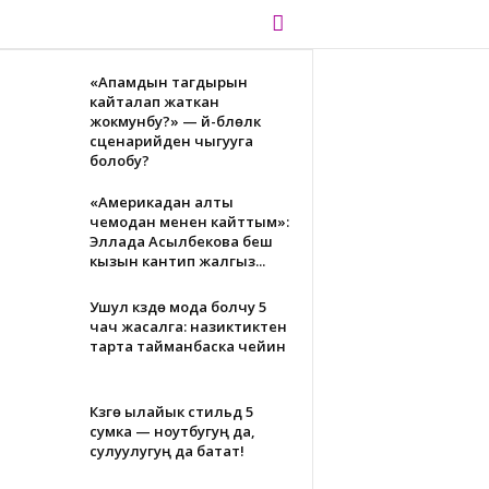
«Апамдын тагдырын
кайталап жаткан
жокмунбу?» — үй-бүлөлүк
сценарийден чыгууга
болобу?
«Америкадан алты
чемодан менен кайттым»:
Эллада Асылбекова беш
кызын кантип жалгыз...
Ушул күздө мода болчу 5
чач жасалга: назиктиктен
тарта тайманбаска чейин
Күзгө ылайык стильдүү 5
сумка — ноутбугуң да,
сулуулугуң да батат!