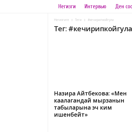
Негизги
Интервью
Ден со
L
a
Негизгиге
Теги
#кечирипкойгула
Тег: #кечирипкойгул
d
y
.
k
g
Назира Айтбекова: «Мен
каалагандай мырзанын
табыларына эч ким
ишенбейт»