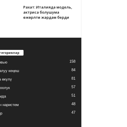
Рахат: Италияда модель,
актриса болушума
өжөрлүгүм жардам берди
тегориялар
158
рвью
84
алуу кеңеш
81
а өкүлү
57
оолук
51
мда
48
н наристем
47
ыр