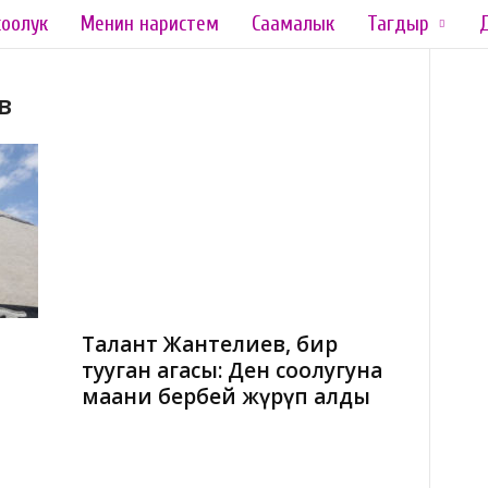
соолук
Менин наристем
Саамалык
Тагдыр
в
Талант Жантелиев, бир
тууган агасы: Ден соолугуна
маани бербей жүрүп алды