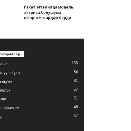
Рахат: Италияда модель,
актриса болушума
өжөрлүгүм жардам берди
тегориялар
158
рвью
84
алуу кеңеш
81
а өкүлү
57
оолук
51
мда
48
н наристем
47
ыр