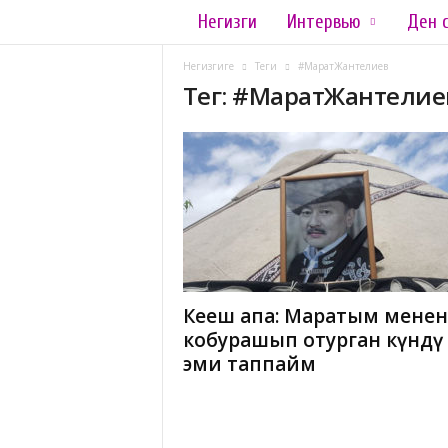
Негизги
Интервью
Ден 
L
a
Негизгиге
Теги
#МаратЖантелиев
Тег: #МаратЖантелие
d
y
.
k
g
Кеңеш апа: Маратым менен
кобурашып отурган күндү
эми таппайм