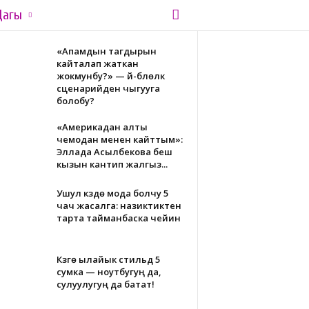
Дагы
«Апамдын тагдырын
кайталап жаткан
жокмунбу?» — үй-бүлөлүк
сценарийден чыгууга
болобу?
«Америкадан алты
чемодан менен кайттым»:
Эллада Асылбекова беш
кызын кантип жалгыз...
Ушул күздө мода болчу 5
чач жасалга: назиктиктен
тарта тайманбаска чейин
Күзгө ылайык стильдүү 5
сумка — ноутбугуң да,
сулуулугуң да батат!