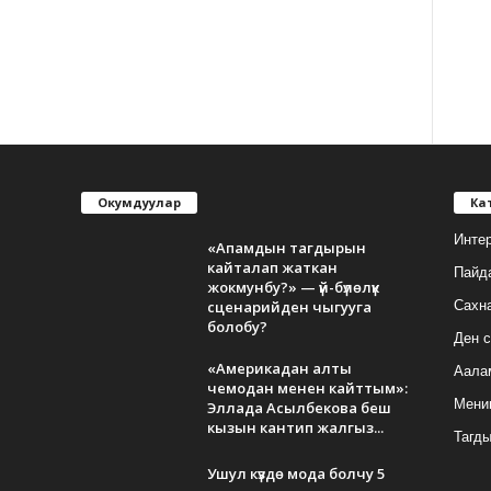
Окумдуулар
Ка
Инте
«Апамдын тагдырын
кайталап жаткан
Пайд
жокмунбу?» — үй-бүлөлүк
сценарийден чыгууга
Сахн
болобу?
Ден с
«Америкадан алты
Аала
чемодан менен кайттым»:
Мени
Эллада Асылбекова беш
кызын кантип жалгыз...
Тагд
Ушул күздө мода болчу 5