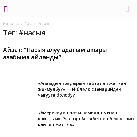
Негизгиге
Теги
#насыя
Тег: #насыя
Айзат: “Насыя алуу адатым акыры
азабыма айланды”
«Апамдын тагдырын кайталап жаткан
жокмунбу?» — үй-бүлөлүк сценарийден
чыгууга болобу?
«Америкадан алты чемодан менен
кайттым»: Эллада Асылбекова беш кызын
кантип жалгыз...