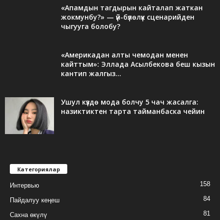
«Апамдын тагдырын кайталап жаткан
жокмунбу?» — үй-бүлөлүк сценарийден
чыгууга болобу?
«Америкадан алты чемодан менен
кайттым»: Эллада Асылбекова беш кызын
кантип жалгыз...
Ушул күздө мода болчу 5 чач жасалга:
назиктиктен тарта тайманбаска чейин
Категориялар
158
Интервью
84
Пайдалуу кеңеш
81
Сахна өкүлү