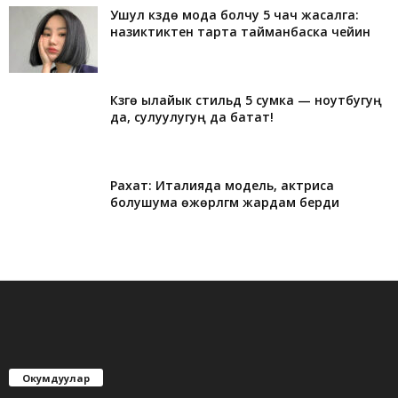
Ушул күздө мода болчу 5 чач жасалга:
назиктиктен тарта тайманбаска чейин
Күзгө ылайык стильдүү 5 сумка — ноутбугуң
да, сулуулугуң да батат!
Рахат: Италияда модель, актриса
болушума өжөрлүгүм жардам берди
Окумдуулар