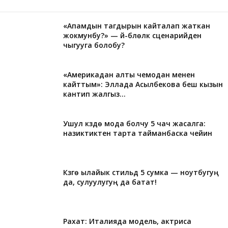
«Апамдын тагдырын кайталап жаткан
жокмунбу?» — үй-бүлөлүк сценарийден
чыгууга болобу?
«Америкадан алты чемодан менен
кайттым»: Эллада Асылбекова беш кызын
кантип жалгыз...
Ушул күздө мода болчу 5 чач жасалга:
назиктиктен тарта тайманбаска чейин
Күзгө ылайык стильдүү 5 сумка — ноутбугуң
да, сулуулугуң да батат!
Рахат: Италияда модель, актриса