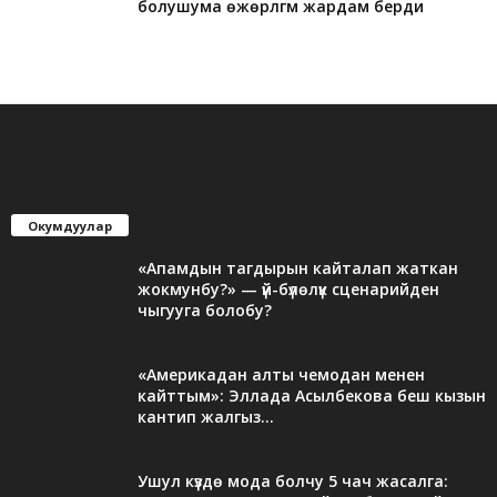
болушума өжөрлүгүм жардам берди
Окумдуулар
«Апамдын тагдырын кайталап жаткан
жокмунбу?» — үй-бүлөлүк сценарийден
чыгууга болобу?
«Америкадан алты чемодан менен
кайттым»: Эллада Асылбекова беш кызын
кантип жалгыз...
Ушул күздө мода болчу 5 чач жасалга: