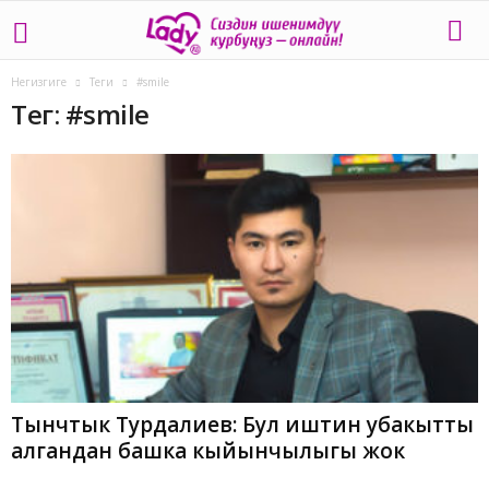
Негизгиге
Теги
#smile
Тег: #smile
Тынчтык Турдалиев: Бул иштин убакытты
алгандан башка кыйынчылыгы жок