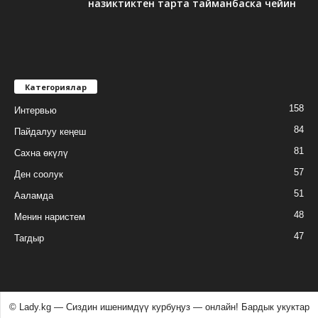
назиктиктен тарта тайманбаска чейин
Категориялар
158
Интервью
84
Пайдалуу кеңеш
81
Сахна өкүлү
57
Ден соолук
51
Ааламда
48
Менин наристем
47
Тагдыр
© Lady.kg — Сиздин ишенимдүү курбуӊуз — онлайн! Бардык укуктар