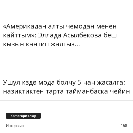
«Америкадан алты чемодан менен
кайттым»: Эллада Асылбекова беш
кызын кантип жалгыз...
Ушул күздө мода болчу 5 чач жасалга:
назиктиктен тарта тайманбаска чейин
Категориялар
Интервью
158