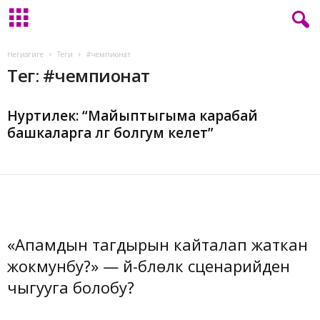
L
Негизгиге
Теги
#чемпионат
a
Тег: #чемпионат
d
y
.
Нуртилек: “Майыптыгыма карабай
k
башкаларга үлгү болгум келет”
g
«Апамдын тагдырын кайталап жаткан
жокмунбу?» — үй-бүлөлүк сценарийден
чыгууга болобу?