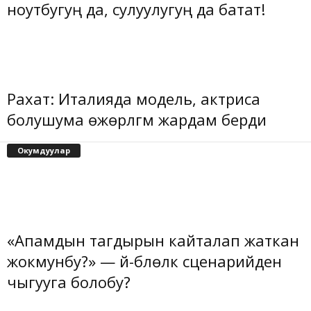
ноутбугуң да, сулуулугуң да батат!
Рахат: Италияда модель, актриса
болушума өжөрлүгүм жардам берди
Окумдуулар
«Апамдын тагдырын кайталап жаткан
жокмунбу?» — үй-бүлөлүк сценарийден
чыгууга болобу?