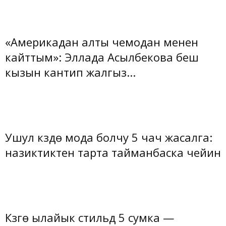
«Америкадан алты чемодан менен
кайттым»: Эллада Асылбекова беш
кызын кантип жалгыз...
Ушул күздө мода болчу 5 чач жасалга:
назиктиктен тарта тайманбаска чейин
Күзгө ылайык стильдүү 5 сумка —