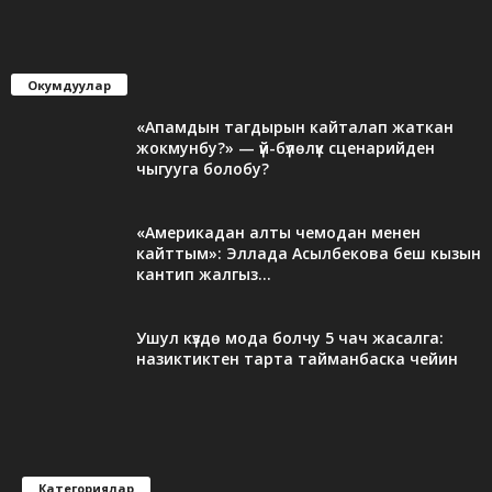
Окумдуулар
«Апамдын тагдырын кайталап жаткан
жокмунбу?» — үй-бүлөлүк сценарийден
чыгууга болобу?
«Америкадан алты чемодан менен
кайттым»: Эллада Асылбекова беш кызын
кантип жалгыз...
Ушул күздө мода болчу 5 чач жасалга:
назиктиктен тарта тайманбаска чейин
Категориялар