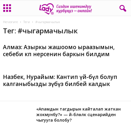
Негизгиге
Теги
#чыгармачылык
Тег: #чыгармачылык
Алмаз: Азыркы жашоомо ыраазымын,
себеби көп нерсенин баркын билдим
Назбек, Нурайым: Кантип үй-бүлө болуп
калганыбызды өзүбүз билбей калдык
«Апамдын тагдырын кайталап жаткан
жокмунбу?» — үй-бүлөлүк сценарийден
чыгууга болобу?