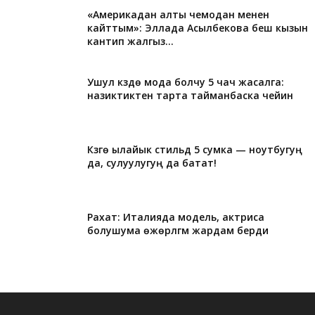
«Америкадан алты чемодан менен
кайттым»: Эллада Асылбекова беш кызын
кантип жалгыз...
Ушул күздө мода болчу 5 чач жасалга:
назиктиктен тарта тайманбаска чейин
Күзгө ылайык стильдүү 5 сумка — ноутбугуң
да, сулуулугуң да батат!
Рахат: Италияда модель, актриса
болушума өжөрлүгүм жардам берди