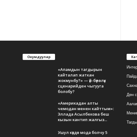
Окумдуулар
Ка
Инте
«Апамдын тагдырын
кайталап жаткан
Пайд
жокмунбу?» — үй-бүлөлүк
сценарийден чыгууга
Сахн
болобу?
Ден с
«Америкадан алты
Аала
чемодан менен кайттым»:
Мени
Эллада Асылбекова беш
кызын кантип жалгыз...
Тагд
Ушул күздө мода болчу 5