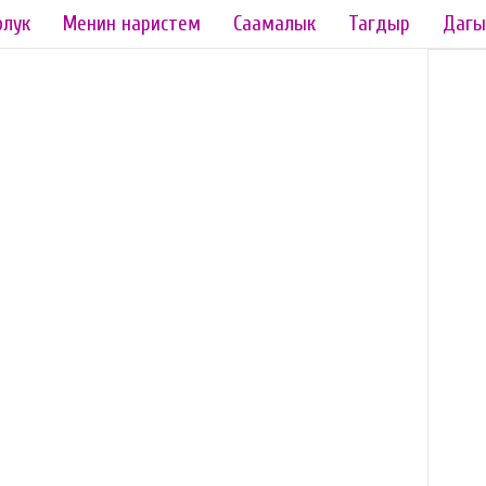
олук
Менин наристем
Саамалык
Тагдыр
Дагы
н