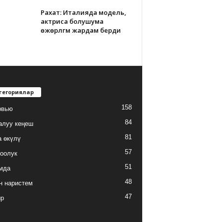
Рахат: Италияда модель,
актриса болушума
өжөрлүгүм жардам берди
тегориялар
158
рвью
84
алуу кеңеш
81
а өкүлү
57
оолук
51
мда
48
н наристем
47
ыр