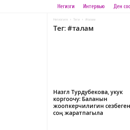
Негизги
Интервью
Ден со
L
a
Негизгиге
Теги
#талам
Тег: #талам
d
y
.
k
g
Назгүл Турдубекова, укук
коргоочу: Баланын
жоопкерчилигин сезбеге
соң жаратпагыла