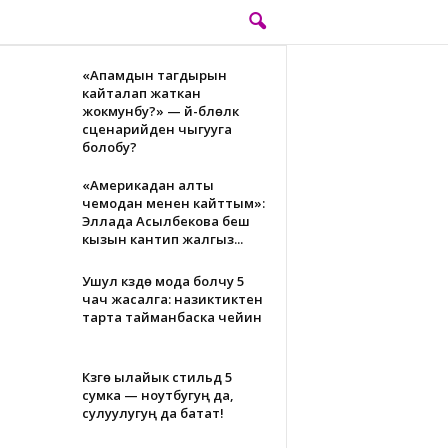
«Апамдын тагдырын
кайталап жаткан
жокмунбу?» — үй-бүлөлүк
сценарийден чыгууга
болобу?
«Америкадан алты
чемодан менен кайттым»:
Эллада Асылбекова беш
кызын кантип жалгыз...
Ушул күздө мода болчу 5
чач жасалга: назиктиктен
тарта тайманбаска чейин
Күзгө ылайык стильдүү 5
сумка — ноутбугуң да,
сулуулугуң да батат!