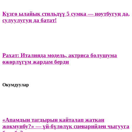
Күзгө ылайык стильдүү 5 сумка — ноутбугуң да,
сулуулугуң да батат!
Рахат: Италияда модель, актриса болушума
өжөрлүгүм жардам берди
Окумдуулар
«Апамдын тагдырын кайталап жаткан
жокмунбу?» — үй-бүлөлүк сценарийден чыгууга