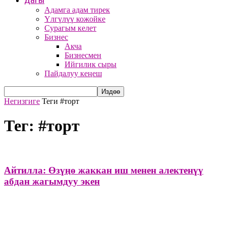
Дагы
Адамга адам тирек
Үлгүлүү кожойке
Сурагым келет
Бизнес
Акча
Бизнесмен
Ийгилик сыры
Пайдалуу кеңеш
Негизгиге
Теги
#торт
Тег: #торт
Айтилла: Өзүңө жаккан иш менен алектенүү
абдан жагымдуу экен