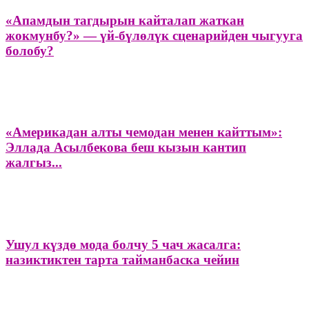
«Апамдын тагдырын кайталап жаткан
жокмунбу?» — үй-бүлөлүк сценарийден чыгууга
болобу?
«Америкадан алты чемодан менен кайттым»:
Эллада Асылбекова беш кызын кантип
жалгыз...
Ушул күздө мода болчу 5 чач жасалга:
назиктиктен тарта тайманбаска чейин