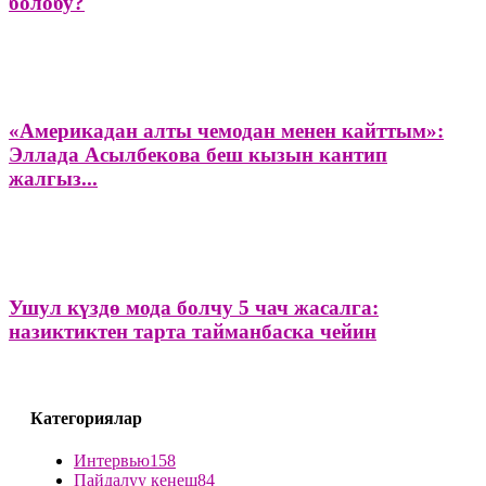
болобу?
«Америкадан алты чемодан менен кайттым»:
Эллада Асылбекова беш кызын кантип
жалгыз...
Ушул күздө мода болчу 5 чач жасалга:
назиктиктен тарта тайманбаска чейин
Категориялар
Интервью
158
Пайдалуу кеңеш
84