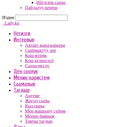
Ийгилик сыры
Пайдалуу кеңеш
Издөө
Lady.kg
Негизги
Интервью
Аялзат жана карьера
Сыймыктуу эне
Кош жүрөк
Кош келипсиз!
Сахна өкүлү
Ден соолук
Менин наристем
Саамалык
Тагдыр
Аңгеме
Жигит сыры
Кыз сыры
Мен жашоону сүйөм
Менин баяным
Тамчы тагдыр