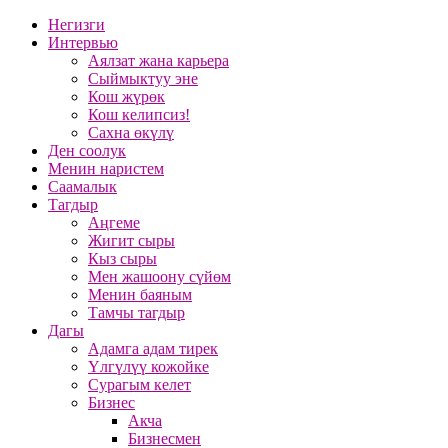
Негизги
Интервью
Аялзат жана карьера
Сыймыктуу эне
Кош жүрөк
Кош келипсиз!
Сахна өкүлү
Ден соолук
Менин наристем
Саамалык
Тагдыр
Аңгеме
Жигит сыры
Кыз сыры
Мен жашоону сүйөм
Менин баяным
Тамчы тагдыр
Дагы
Адамга адам тирек
Үлгүлүү кожойке
Сурагым келет
Бизнес
Акча
Бизнесмен