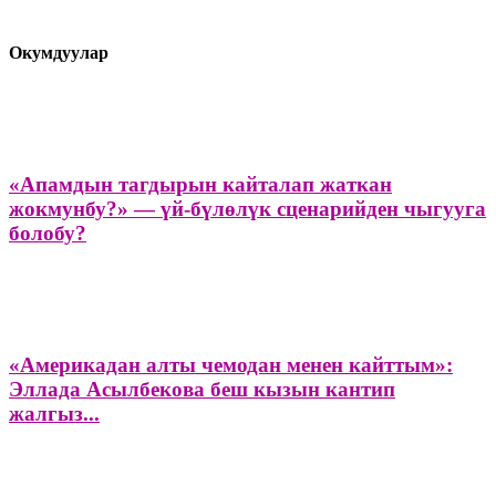
Окумдуулар
«Апамдын тагдырын кайталап жаткан
жокмунбу?» — үй-бүлөлүк сценарийден чыгууга
болобу?
«Америкадан алты чемодан менен кайттым»:
Эллада Асылбекова беш кызын кантип
жалгыз...