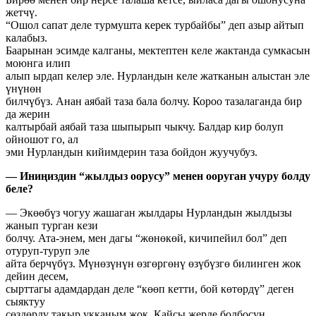
жетчү.
“Ошол сапат деле турмушта керек турбайбы” деп азыр айтып
калабыз.
Баарынан эсимде калганы, мектептен келе жактанда сумкасын
моюнга илип
алып ырдап келер эле. Нурландын келе жатканын алыстан эле
үнүнөн
билчүбүз. Анан аябай таза бала болчу. Короо тазалаганда бир
да жерин
калтырбай аябай таза шыпырып чыкчу. Балдар кир болуп
ойношот го, ал
эми Нурландын кийимдерин таза бойдон жуучубуз.
— Иниңиздин “жылдыз оорусу” менен ооруган учуру болду
беле?
— Экөөбүз чогуу жашаган жылдары Нурландын жылдызы
жанып турган кези
болчу. Ата-энем, мен дагы “жөнөкөй, кичипейил бол” деп
отуруп-туруп эле
айта берчүбүз. Мүнөзүнүн өзгөргөнү өзүбүзгө билинген жок
дейин десем,
сырттагы адамдардан деле “көөп кетти, бой көтөрдү” деген
сыяктуу
сөздөрдү такыр укканым жок. Кайсы жерде болбосун