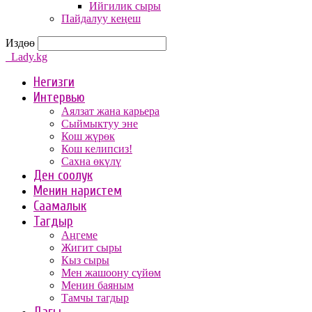
Ийгилик сыры
Пайдалуу кеңеш
Издөө
Lady.kg
Негизги
Интервью
Аялзат жана карьера
Сыймыктуу эне
Кош жүрөк
Кош келипсиз!
Сахна өкүлү
Ден соолук
Менин наристем
Саамалык
Тагдыр
Аңгеме
Жигит сыры
Кыз сыры
Мен жашоону сүйөм
Менин баяным
Тамчы тагдыр