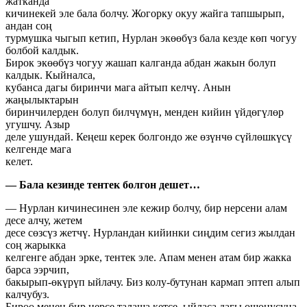
жатканда
кичинекей эле бала болчу. Жогорку окуу жайга тапшырып,
андан соң
турмушка чыгып кетип, Нурлан экөөбүз бала кезде көп чогуу
болбой калдык.
Бирок экөөбүз чогуу жашап калганда абдан жакын болуп
калдык. Кыйналса,
кубанса дагы биринчи мага айтып келчү. Анын
жаңылыктарын
биринчилерден болуп билчүмүн, менден кийин үйдөгүлөр
угушчу. Азыр
деле ушундай. Кеңеш керек болгондо же өзүнчө сүйлөшкүсү
келгенде мага
келет.
— Бала кезинде тентек болгон дешет…
— Нурлан кичинесинен эле кежир болчу, бир нерсени алам
десе алчу, жетем
десе сөзсүз жетчү. Нурландан кийинки сиңдим сегиз жылдан
соң жарыкка
келгенге абдан эрке, тентек эле. Апам менен атам бир жакка
барса ээрчип,
бакырып-өкүрүп ыйлачу. Биз колу-бутунан кармап эптеп алып
калчубуз.
Бирөө менен бир нерсе талаша кетсе, ыйласа дагы ошонусуна