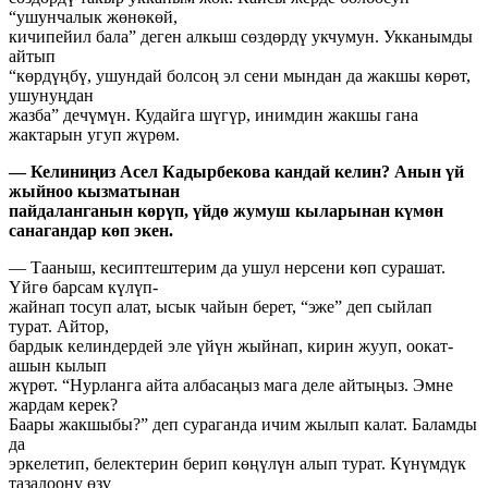
“ушунчалык жөнөкөй,
кичипейил бала” деген алкыш сөздөрдү укчумун. Укканымды
айтып
“көрдүңбү, ушундай болсоң эл сени мындан да жакшы көрөт,
ушунуңдан
жазба” дечүмүн. Кудайга шүгүр, инимдин жакшы гана
жактарын угуп жүрөм.
— Келиниңиз Асел Кадырбекова кандай келин? Анын үй
жыйноо кызматынан
пайдаланганын көрүп, үйдө жумуш кыларынан күмөн
санагандар көп экен.
— Тааныш, кесиптештерим да ушул нерсени көп сурашат.
Үйгө барсам күлүп-
жайнап тосуп алат, ысык чайын берет, “эже” деп сыйлап
турат. Айтор,
бардык келиндердей эле үйүн жыйнап, кирин жууп, оокат-
ашын кылып
жүрөт. “Нурланга айта албасаңыз мага деле айтыңыз. Эмне
жардам керек?
Баары жакшыбы?” деп сураганда ичим жылып калат. Баламды
да
эркелетип, белектерин берип көңүлүн алып турат. Күнүмдүк
тазалоону өзү