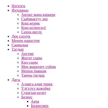
Негизги
Интервью
Аялзат жана карьера
Сыймыктуу эне
Кош жүрөк
Кош келипсиз!
Сахна өкүлү
Ден соолук
Менин наристем
Саамалык
Тагдыр
Аңгеме
Жигит сыры
Кыз сыры
Мен жашоону сүйөм
Менин баяным
Тамчы тагдыр
Дагы
Адамга адам тирек
Үлгүлүү кожойке
Сурагым келет
Бизнес
Акча
Бизнесмен