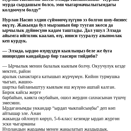
мурда сырдашым болсо,
эми чыгармачылыгымдагы
колдоочум болду”
Нурлан Насип элдин сүймөнчүлүгүнө ээ болгон шоу-бизнес
өкүлү. Жакында бул
мырзанын бир тууган эжеси да
ырчылык дүйнөсүнө кадам таштады. Дал ушул
Элзада
айымга ийгилик каалап, өзү, иниси тууралуу азыноолак
кеп курдук.
— Элзада, ырдоо өзүңүздүн кыялыңыз беле же буга
иниңиздин кандайдыр бир
таасири тийдиби?
— Ырчылык менин балалык кыялым болчу. Окуучулук кезде
мектеп, район
аралык сынактарга катышып жүрчүмүн. Кийин турмушка
чыгып, жашоо-
шартка байланыштуу кыялым иш жүзүнө ашпай калган.
Бирок кайсы жерге
барбайын, каякта окубайын, ошол жердин сахнасынан түшчү
эмесмин.
Ырдаганымды уккандар “ырдап чыкпайсыңбы” деп көп
айтышар эле. Анан
жакында ойлонуп көрүп, 5-6-класс кезимде ырдап жүргөн
эски чыгарманы
Нурландын жардамы менен жаңылатып жаздырдык.