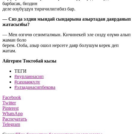
барбасак, биздин
деле өзүбүздүн тиричилигибиз бар.
— Сиз да элдин мындай сындарына азыртадан даярданып
жатасызбы?
— Мен өзгөчө сезимталмын. Кичинекей эле сөздү өзүмө алып
жаман боло
берем. Ооба, азыр ошол нерсеге даяр болушум керек деп
жатам.
Айгерим Токтобай кызы
ТЕГИ
#нурланнасип
#сахнаөкүлү
#элзаданасипбекова
Facebook
Twitter
Pinterest
WhatsApp
Распечатать
Telegram