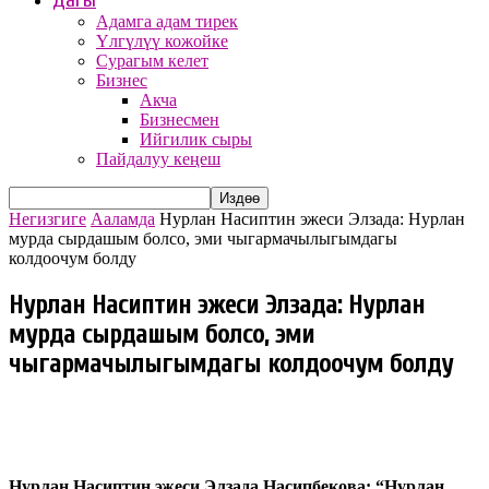
Дагы
Адамга адам тирек
Үлгүлүү кожойке
Сурагым келет
Бизнес
Акча
Бизнесмен
Ийгилик сыры
Пайдалуу кеңеш
Негизгиге
Ааламда
Нурлан Насиптин эжеси Элзада: Нурлан
мурда сырдашым болсо, эми чыгармачылыгымдагы
колдоочум болду
Нурлан Насиптин эжеси Элзада: Нурлан
мурда сырдашым болсо, эми
чыгармачылыгымдагы колдоочум болду
25.11.2019
600
Нурлан Насиптин эжеси Элзада Насипбекова: “Нурлан