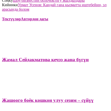
Соӊку
Шоу-бизнестин болочоктогу жылдыздары
Кийинки
Урмат Усенов: Кандай гана кызматта иштебейин, эл
арасында болом
Тектүүлөр
Автордон дагы
Жамал Сейдакматова кечээ жана бүгүн
Жашоого боёк кошкон улуу сезим – сүйүү