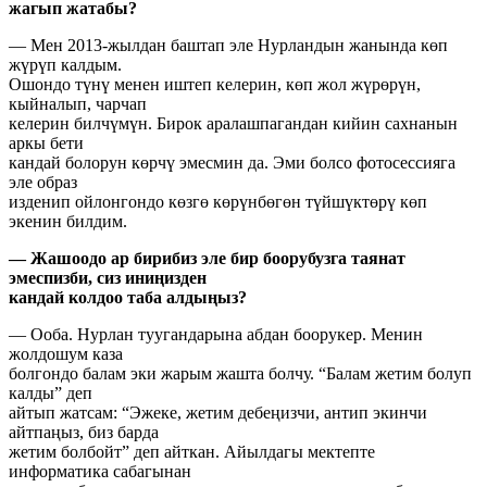
жагып жатабы?
— Мен 2013-жылдан баштап эле Нурландын жанында көп
жүрүп калдым.
Ошондо түнү менен иштеп келерин, көп жол жүрөрүн,
кыйналып, чарчап
келерин билчүмүн. Бирок аралашпагандан кийин сахнанын
аркы бети
кандай болорун көрчү эмесмин да. Эми болсо фотосессияга
эле образ
изденип ойлонгондо көзгө көрүнбөгөн түйшүктөрү көп
экенин билдим.
— Жашоодо ар бирибиз эле бир боорубузга таянат
эмеспизби, сиз иниңизден
кандай колдоо таба алдыңыз?
— Ооба. Нурлан туугандарына абдан боорукер. Менин
жолдошум каза
болгондо балам эки жарым жашта болчу. “Балам жетим болуп
калды” деп
айтып жатсам: “Эжеке, жетим дебеңизчи, антип экинчи
айтпаңыз, биз барда
жетим болбойт” деп айткан. Айылдагы мектепте
информатика сабагынан