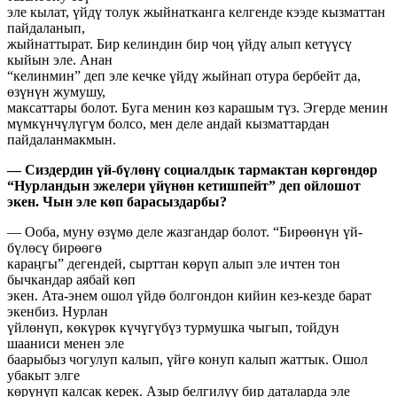
эле кылат, үйдү толук жыйнатканга келгенде кээде кызматтан
пайдаланып,
жыйнаттырат. Бир келиндин бир чоң үйдү алып кетүүсү
кыйын эле. Анан
“келинмин” деп эле кечке үйдү жыйнап отура бербейт да,
өзүнүн жумушу,
максаттары болот. Буга менин көз карашым түз. Эгерде менин
мүмкүнчүлүгүм болсо, мен деле андай кызматтардан
пайдаланмакмын.
— Сиздердин үй-бүлөнү социалдык тармактан көргөндөр
“Нурландын эжелери
үйүнөн кетишпейт” деп ойлошот
экен. Чын эле көп барасыздарбы?
— Ооба, муну өзүмө деле жазгандар болот. “Бирөөнүн үй-
бүлөсү бирөөгө
караңгы” дегендей, сырттан көрүп алып эле ичтен тон
бычкандар аябай көп
экен. Ата-энем ошол үйдө болгондон кийин кез-кезде барат
экенбиз. Нурлан
үйлөнүп, көкүрөк күчүгүбүз турмушка чыгып, тойдун
шааниси менен эле
баарыбыз чогулуп калып, үйгө конуп калып жаттык. Ошол
убакыт элге
көрүнүп калсак керек. Азыр белгилүү бир даталарда эле