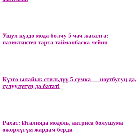
Ушул күздө мода болчу 5 чач жасалга:
назиктиктен тарта тайманбаска чейин
Күзгө ылайык стильдүү 5 сумка — ноутбугуң да,
сулуулугуң да батат!
Рахат: Италияда модель, актриса болушума
өжөрлүгүм жардам берди