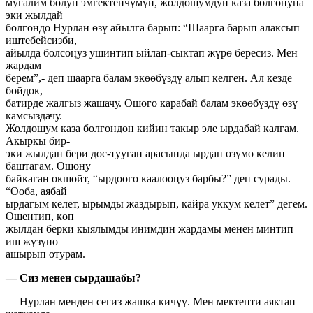
мугалим болуп эмгектенчүмүн, жолдошумдун каза болгонуна
эки жылдай
болгондо Нурлан өзү айылга барып: “Шаарга барып алаксып
иштебейсизби,
айылда болсоңуз ушинтип ыйлап-сыктап жүрө бересиз. Мен
жардам
берем”,- деп шаарга балам экөөбүздү алып келген. Ал кезде
бойдок,
батирде жалгыз жашачу. Ошого карабай балам экөөбүздү өзү
камсыздачу.
Жолдошум каза болгондон кийин такыр эле ырдабай калгам.
Акыркы бир-
эки жылдан бери дос-тууган арасында ырдап өзүмө келип
баштагам. Ошону
байкаган окшойт, “ырдоого каалооңуз барбы?” деп сурады.
“Ооба, аябай
ырдагым келет, ырымды жаздырып, кайра уккум келет” дегем.
Ошентип, көп
жылдан берки кыялымды инимдин жардамы менен минтип
иш жүзүнө
ашырып отурам.
— Сиз менен сырдашабы?
— Нурлан менден сегиз жашка кичүү. Мен мектепти аяктап