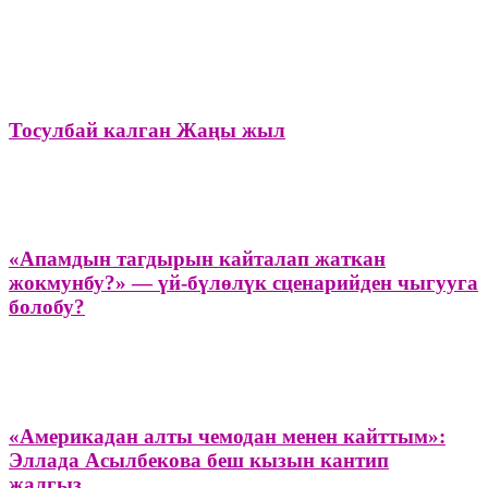
Тосулбай калган Жаңы жыл
«Апамдын тагдырын кайталап жаткан
жокмунбу?» — үй-бүлөлүк сценарийден чыгууга
болобу?
«Америкадан алты чемодан менен кайттым»:
Эллада Асылбекова беш кызын кантип
жалгыз...