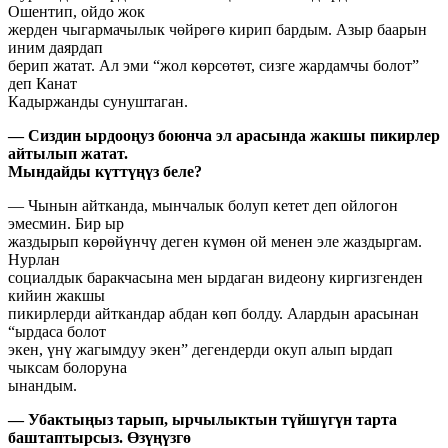
Ошентип, ойдо жок
жерден чыгармачылык чөйрөгө кирип бардым. Азыр баарын
иним даярдап
берип жатат. Ал эми “жол көрсөтөт, сизге жардамчы болот”
деп Канат
Кадыржанды сунуштаган.
— Сиздин ырдооңуз боюнча эл арасында жакшы пикирлер
айтылып жатат.
Мындайды күттүңүз беле?
— Чынын айтканда, мынчалык болуп кетет деп ойлогон
эмесмин. Бир ыр
жаздырып көрөйүнчү деген күмөн ой менен эле жаздыргам.
Нурлан
социалдык баракчасына мен ырдаган видеону киргизгенден
кийин жакшы
пикирлерди айткандар абдан көп болду. Алардын арасынан
“ырдаса болот
экен, үнү жагымдуу экен” дегендерди окуп алып ырдап
чыксам болоруна
ынандым.
— Убактыңыз тарып, ырчылыктын түйшүгүн тарта
баштаптырсыз. Өзүңүзгө