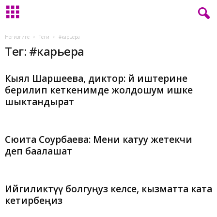
L
Негизгиге
Теги
#карьера
a
Тег: #карьера
d
y
.
Кыял Шаршеева, диктор: Үй иштерине
k
берилип кеткенимде жолдошум ишке
g
шыктандырат
Сюита Соурбаева: Мени катуу жетекчи
деп баалашат
Ийгиликтүү болгуңуз келсе, кызматта ката
кетирбеңиз