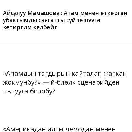
Айсулуу Мамашова : Атам менен өткөргөн
убактымды саясатты сүйлөшүүгө
кетиргим келбейт
«Апамдын тагдырын кайталап жаткан
жокмунбу?» — үй-бүлөлүк сценарийден
чыгууга болобу?
«Америкадан алты чемодан менен