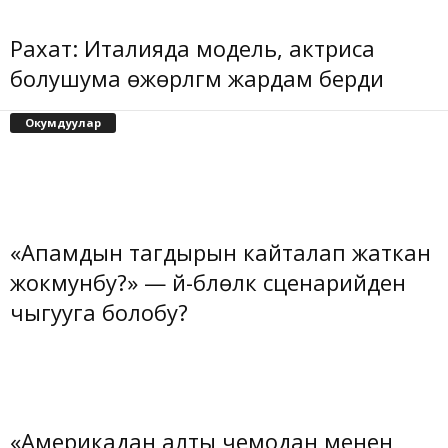
Рахат: Италияда модель, актриса
болушума өжөрлүгүм жардам берди
Окумдуулар
«Апамдын тагдырын кайталап жаткан
жокмунбу?» — үй-бүлөлүк сценарийден
чыгууга болобу?
«Америкадан алты чемодан менен