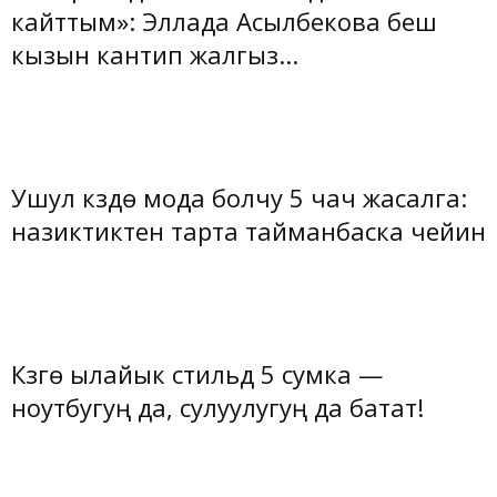
кайттым»: Эллада Асылбекова беш
кызын кантип жалгыз...
Ушул күздө мода болчу 5 чач жасалга:
назиктиктен тарта тайманбаска чейин
Күзгө ылайык стильдүү 5 сумка —
ноутбугуң да, сулуулугуң да батат!