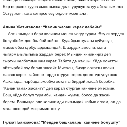
Бир нерсени туура эмес кылса деле урушуп катуу айтканым жок.
Эстүү жан, ката кетирсе өзү оңдоп-түзөп алат.
Алина Жетигенова: “Келин жасаш керек дебейм”
— Алты жылдан бери келиним менен чогуу турам. Өзү силерден
бөлүнбөйм деп болбой койгон. Кудайдын кулагы сүйүнсүн,
мамилебиз курбулардыкындай. Шаардык эмеспи, мага
чыгармачылыгыма жардам берет. Мындай кийиниңиз деп
сырткы келбетиме кам көрөт. Табити да жакшы. Үйдө оокатты
айттырбай өзү билип жасайт. Мисалы, бизде оокатты келин
жасаш керек, кайнене төрдө отуруш керек деген түшүнүк жок.
Ашканада, чарбада экөөбүз оокатты бирдей жасай беребиз.
“Качан тамак жасайт?” деп карап отурган кайнене эмесмин.
Бош, үйдө болуп турамбы, кандай жумуш болсо да жасай
берем. Башында эле келинимди кызымдай кабыл алгам, ал да
мага ошондой мээримин төктү.
Гүлзат Байзакова: “Менден башкалары кайнене болушту”