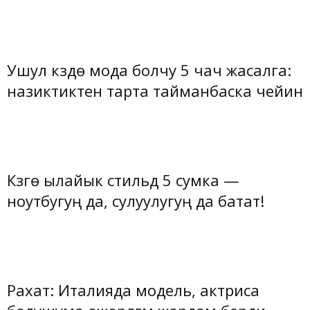
Ушул күздө мода болчу 5 чач жасалга:
назиктиктен тарта тайманбаска чейин
Күзгө ылайык стильдүү 5 сумка —
ноутбугуң да, сулуулугуң да батат!
Рахат: Италияда модель, актриса