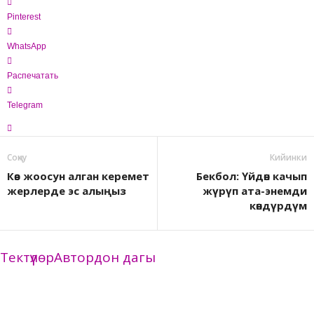
Pinterest
WhatsApp
Распечатать
Telegram
Соӊку
Кийинки
Көз жоосун алган керемет
Бекбол: Үйдөн качып
жерлерде эс алыңыз
жүрүп ата-энемди
көндүрдүм
Тектүүлөр
Автордон дагы