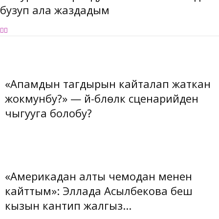
бузуп ала жаздадым
«Апамдын тагдырын кайталап жаткан
жокмунбу?» — үй-бүлөлүк сценарийден
чыгууга болобу?
«Америкадан алты чемодан менен
кайттым»: Эллада Асылбекова беш
кызын кантип жалгыз...