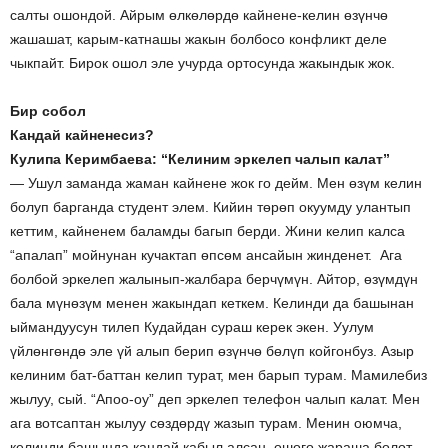
салты ошондой. Айрым өлкөлөрдө кайнене-келин өзүнчө
жашашат, карым-катнашы жакын болбосо конфликт деле
чыкпайт. Бирок ошол эле учурда ортосунда жакындык жок.
Бир собол
Кандай кайненесиз?
Кулипа Керимбаева: “Келиним эркелеп чалып калат”
— Ушул заманда жаман кайнене жок го дейм. Мен өзүм келин
болуп барганда студент элем. Кийин төрөп окуумду улантып
кеттим, кайненем баламды багып берди. Жини келип калса
“апалап” мойнунан кучактап өпсөм ансайын жинденет. Ага
болбой эркелеп жалынып-жалбара берчүмүн. Айтор, өзүмдүн
бала мүнөзүм менен жакындап кеткем. Келинди да башынан
ыймандуусун тилеп Кудайдан сураш керек экен. Уулум
үйлөнгөндө эле үй алып берип өзүнчө бөлүп койгонбуз. Азыр
келиним бат-баттан келип турат, мен барып турам. Мамилебиз
жылуу, сый. “Апоо-оу” деп эркелеп телефон чалып калат. Мен
ага вотсаптан жылуу сөздөрдү жазып турам. Менин оюмча,
келинди башында кандай кабыл алсаң, ошого жараша болот.