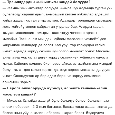
— Тренингдердин жыйынтыгы кандай болууда?
— Жакшы жыйынтыктар болууда. Ажырашуу алдында турган үй-
бүлөлөрдү жараштырып, ажырашып кеткен жубайлар элдешип
кайра жашап калган учурлар көп. Адамдар тренингден сырткары
жеке көйгөйү менен кайрылган учурлар бар. Аларды карап,
талдап маселенин тамырын таап чогуу чечкенге аракет
кылабыз. “Кайненем мындай, күйөөм маселени чечпейт” деп
кайрылган келиндер да болот. Көп уруштар коркуудан келип
чыгат. Адамда коркуу сезими күч болсо кыжалат болот. Мисалы,
аялы акча жок калат деген коркуу сезиминен күйөөсүн кыжалат
кылат. Кайнене келинге бир нерсе айтса, ал жыйынтыгы мындай
болуп калат деп келин коркот да, өзүн коргоо максатында уруш
чыгат. Ошондуктан ар бир адам биринчи коркуу сезиминен
арылышы зарыл.
— Европа өлкөлөрүндө жүрөсүз, ал жакта кайнене-келин
маселеси кандай?
— Мисалы, Кытайда жаш үй-бүлө балалуу болсо, баланын ата-
энеси небересин 2-3 жыл багышат. Башка жакта жашап жатса да
баласынын үйүнө келип небересин карап берет. Өздөрүнүн