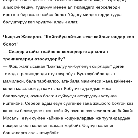
ачык сүйлөшүү, түшүнүү менен ал тизмедеги нерселерди
иреттеп бир жолго койсо болот. Үйдөгү милдеттерди туура
бөлүштүрүү көп уруштун алдын алат.
Чыңгыз Жапаров: “Көйгөйүн айтып жеке кайрылгандар көп
болот”
— Сиздер атайын кайнене-келиндерге арналган
тренингдерди өтөсүздөрбү?
— Жок, жалпысынан “Бактылуу үй-бүлөнүн сырлары” деген
темада тренингдерди өтүп жүрөбүз. Буга жубайлардын
мамилеси, бала тарбиялоо, ата-бала мамилеси жана кайнене-
келин маселеси да камтылат. Көбүнчө адамдын жеке
баалуулугун, өзүнө болгон сүйүүсүн өстүрүүнүн үстүндө
иштейбиз. Себеби адам өзүн сүйгөндө гана жашоого болгон көз
карашы бекемделет, көп көйгөйү өзүнөн өзү чечилгенин байкайт.
Мисалы, өзүн сүйгөн кайнене кошуналардын же туугандардын
пикирине ооп келинин жаман көрбөйт. Өзүнүн келинин
башкаларга салыштырбайт.