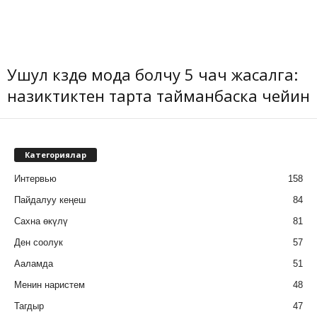
Ушул күздө мода болчу 5 чач жасалга:
назиктиктен тарта тайманбаска чейин
Категориялар
Интервью
158
Пайдалуу кеңеш
84
Сахна өкүлү
81
Ден соолук
57
Ааламда
51
Менин наристем
48
Тагдыр
47