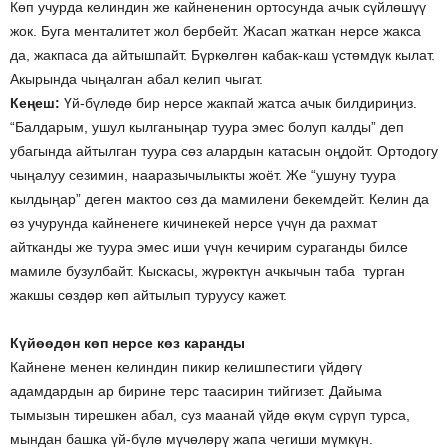
Көп учурда келиндин же кайнененин ортосунда ачык сүйлөшүү
жок. Буга менталитет жол бербейт. Жасап жаткан нерсе жакса
да, жакпаса да айтышпайт. Бүркөлгөн кабак-каш үстөмдүк кылат.
Акырында чыңалган абал келип чыгат.
Кеңеш:
Үй-бүлөдө бир нерсе жакпай жатса ачык билдириңиз.
“Балдарым, ушул кылганыңар туура эмес болуп калды” деп
убагында айтылган туура сөз алардын катасын оңдойт. Ортодогу
чыңалуу сезимин, нааразычылыкты жоёт. Же “ушуну туура
кылдыңар” деген мактоо сөз да мамилени бекемдейт. Келин да
өз учурунда кайненеге кичинекей нерсе үчүн да рахмат
айтканды же туура эмес иши үчүн кечирим сураганды билсе
мамиле бузулбайт. Кыскасы, жүрөктүн ачкычын таба турган
жакшы сөздөр көп айтылып туруусу кажет.
Күйөөдөн көп нерсе көз каранды
Кайнене менен келиндин пикир келишпестиги үйдөгү
адамдардын ар бирине терс таасирин тийгизет. Дайыма
тымызын тирешкен абал, суз маанай үйдө өкүм сүрүп турса,
мындан башка үй-бүлө мүчөлөрү жапа чегиши мүмкүн.