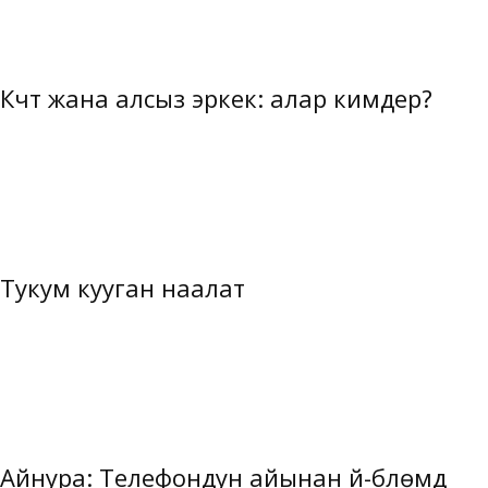
Күчтүү жана алсыз эркек: алар кимдер?
Тукум кууган наалат
Айнура: Телефондун айынан үй-бүлѳмдү