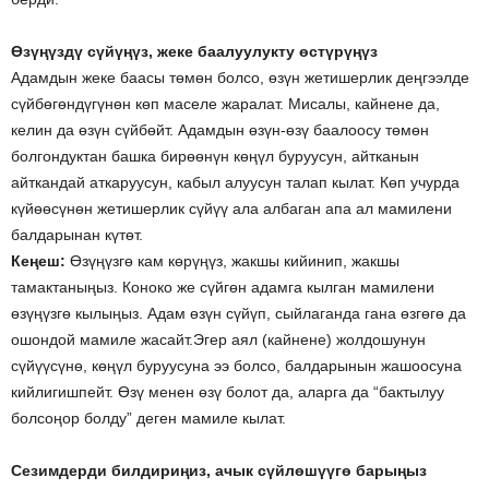
Өзүңүздү сүйүңүз, жеке баалуулукту өстүрүңүз
Адамдын жеке баасы төмөн болсо, өзүн жетишерлик деңгээлде
сүйбөгөндүгүнөн көп маселе жаралат. Мисалы, кайнене да,
келин да өзүн сүйбөйт. Адамдын өзүн-өзү баалоосу төмөн
болгондуктан башка бирөөнүн көңүл буруусун, айтканын
айткандай аткаруусун, кабыл алуусун талап кылат. Көп учурда
күйөөсүнөн жетишерлик сүйүү ала албаган апа ал мамилени
балдарынан күтөт.
Кеңеш:
Өзүңүзгө кам көрүңүз, жакшы кийинип, жакшы
тамактаныңыз. Коноко же сүйгөн адамга кылган мамилени
өзүңүзгө кылыңыз. Адам өзүн сүйүп, сыйлаганда гана өзгөгө да
ошондой мамиле жасайт.Эгер аял (кайнене) жолдошунун
сүйүүсүнө, көңүл буруусуна ээ болсо, балдарынын жашоосуна
кийлигишпейт. Өзү менен өзү болот да, аларга да “бактылуу
болсоңор болду” деген мамиле кылат.
Сезимдерди билдириңиз, ачык сүйлөшүүгө барыңыз