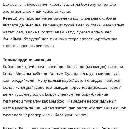
Баласынын, күйөөсүнүн кабагы салыңкы болгону кайра эле
энени жана келинди кыжалат кылат.
Кеңеш:
Бул абалда күйөө маселени колго алганы оң. Аялы
айтпаса да энесине “келиниңиз туура эмес кылганы үчүн уялып
жатат” деп, аялына болсо “апам катуу сүйлөп алдым деп
бушайман болууда” деп тымызын туура саясат жүргүзүп эки
тарапты элдештирсе болот.
Тизмелерди ачыктаңыз
Кайнененин, күйөөнүн, келиндин башында (мээсинде) тизмеси
болот. Мисалы, күйөөдө “аялым буларды кылууга милдеттүү”,
кайненеде “келин муну кылыш керек” деген стандарт тизмеси
болот, келинде “кайненем мындай нерселерди жасашы керек”
деген түшүнүгү болот. Бирок үчөөнүн тең бири-биринин
тизмелери тууралуу кабары жок. Тизмедеги нерсе кылынып
жатса мээсинде “ии, жасап жатат” деп белги коюлат. Качан ошол
тизмедеги нерселер кылынбаса уруш чыгат.
Кеңеш:
Башында эле ал тизмени ачыктап алыңыз. Ортодогу