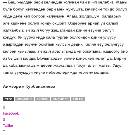
— Беш жылдан бери келиндин колунан чай ичип келебиз. Жаңы
бүлө болуп келгенден бери мен жумушта, кечкисин тойдо болуп
үйдө деле көп болбой калчумун. Апам, жолдошум, балдарым
эле кайнене болуп койду окшойт. Өздөрүнө арнап үй салып
жатканбыз. Үч жыл чогуу жашагандан кийин өзүнчө бөлүп
койдук. Кичүүбүз үйдө кала турган болгондон кийин улуусу
азыртадан өзүнүн оокатын кылсын дедик. Келин өзү бөлүнгүсү
келбей кыйылды. Үч жыл аралыгында үй оокатына, жашоого бир
аз бышып калды. Ырчылардын үйүнө конок көп келет да. Бирин
да кабагым-кашым дебей жаркылдап тосуп алып жатты. Ушул
тапта уулумдун үйүнө неберелеримди көргөнү келдим.
Аймээрим Курбаналиева
ТЕГИ
#КАЙНЕНЕ
#КЕЛИН
#МАМИЛЕ
#ҮЙБҮЛӨ
Facebook
Twitter