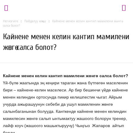
L
Негизгиге
Пайдалуу кеңеш
Кайнене менен келин кантип мамилени жөнгө
a
салса болот?
d
Кайнене менен келин кантип мамилени
y
.
жөнгө салса болот?
k
g
27.06.2020
1991
Кайнене менен келин кантип мамилени жөнгө салса болот?
Үй-бүлө жаатында эң кеңири тараган жана бүтпөгөн маселенин
бири – кайнене-келин маселеси. Ар бир бешинчи үйдө кайнене
менен келиндин ортосунда пикир келишпестик чыгат. Айрым
учурда ажырашуунун себеби да ушул мамиленин жөнгө
салынбаганынан болууда. Канткенде кайнене менен келиндин
мамилесин жөнгө салып ынтымактуу жашоого болорун тренер,
лайф коуч (жашоого машыктыруучу) Чыңгыз Жапаров айтып
берди.