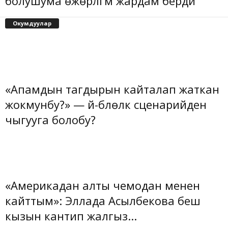
болушума өжөрлүгүм жардам берди
Окумдуулар
«Апамдын тагдырын кайталап жаткан
жокмунбу?» — үй-бүлөлүк сценарийден
чыгууга болобу?
«Америкадан алты чемодан менен
кайттым»: Эллада Асылбекова беш
кызын кантип жалгыз...