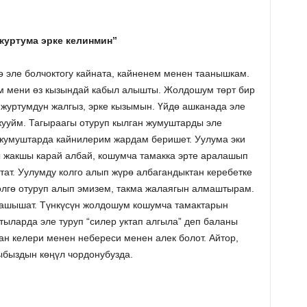
журтума эрке келинмин”
эле болчоктогу кайната, кайненем менен таанышкам.
м мени өз кызындай кабыл алышты. Жолдошум төрт бир
 журтумдун жалгыз, эрке кызымын. Үйдө ашканада эле
жууйм. Тагыраагы отуруп кылган жумуштарды эле
 жумуштарда кайнилерим жардам беришет. Уулума эки
ы жакшы карай албай, кошумча тамакка эрте аралашып
атат. Уулумду колго алып жүрѳ албагандыктан керебетке
өлгѳ отуруп алып эмизем, такма жалаягын алмаштырам.
мдашышат. Түнкүсүн жолдошум кошумча тамактарын
тыларда эле туруп “силер уктап алгыла” деп баланы
ан келери менен небереси менен алек болот. Айтор,
ыбыздын кѳңүл чордонубузда.