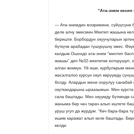
“Ата-энем кесип
— Ата-энемдин мээримине, сүйүүсүнө 
деле алчу эмесмин.Мектеп жашына кел
беришти. Борбордун окуучуларын эрте
бүткүчө арабадан түшүрүшчү эмес. Өз
калдым.Ошондо ата-энем “минтип баспа
жакшы” деп №32-мектепке которушуп, о
алган жокмун. Үй иши, курбуларым мен
жасалгалоо курсун окуп көрүүмдү суну
болду. Алардын мени оорулуу санабай
окуткандарына ыраазымын. Мен курста 
сала баштады. Мен окуумду бүткөндө са
жаныма бир чач тарач алып иштете ба
уруш угуп да жүрдүм. “Көч бара-бара т
ишим каражат алып келе баштады. Биро
келди.