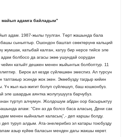
 майып адамга байладым”
ып адам. 1987-жылы туулган. Төрт жашында бала
амбашы сыныптыр. Ошондон баштап сөөктөрүнө кальций
ү жумшак, катыбай калган, катуу бир нерсе тийсе эле
н адам болбосо да агасы экѳѳ ушундай оорудан
 чейин катыйт дешкен менен жыйынтык болбоптур. 11
липтир. Бирок ал кезде сүйлөшкѳн эмеспиз. Ал турсун
таптакыр эсинде жок экен. Экѳѳбүздү тагдыр кийин
. Үч жыл кыз-жигит болуп сүйлөшүп, баш кошконбуз.
 эле шаардык аянтка жолугушууга барчубуз.
нан түртүп алчумун. Жолдошум абдан оор басырыктуу
Башында апам: “Сен аз да болсо баса аласың. Дени сак
адам менен кыйналып каласың”,- деп каршы болду.
 деп туруп алдым. Ата-энелерибиз эл катары тоюбузду
апам азыр күйөө баласын менден дагы жакшы көрөт.