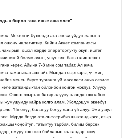
здын бирѳѳ гана ишке аша элек”
с. Мектепти бүткөндө ата-энеси үйдүн жанына
ыл ошону иштетиптир. Кийин Акнет компаниясы
а чакырып, ошол жерде операторлукту окуп, иштеп
кичинекей бөлмө ачып, ушул эле багыттаиштешет.
гана керек. Айына 7-8 миң сом табат. Ал акча
мча тамагынан ашпайт. Мындан сырткары, үч миң
небиз менен бирге турганга үй маселеси анча сезиле
 келе жаткандыктан ойлонбой койгон жокпуз. Улуусу
спи. Ошого азыртан батир алууну пландап жатабыз.
гы жумушумду кайра колго алам. Жолдошум экөөбүз
 эле. Үйлөнүү, балалуу болуу жана үй алуу. Эми ушул
 эле. Мурда бизди ата-энелерибиз шыктандырса, азыр
жакшы чоңойтуп, татыктуу тарбия, билим берсек
дар, өмүрү төшөккө байланып калгандар, көзү