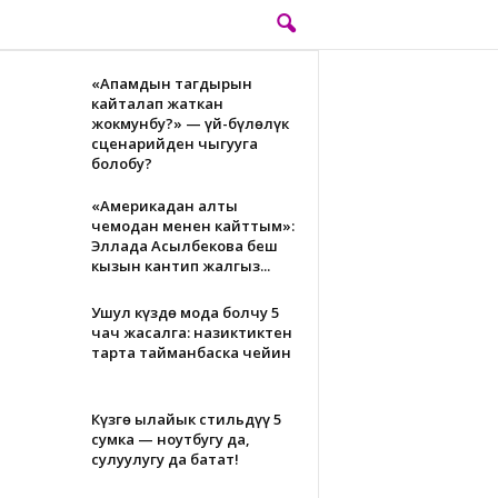
«Апамдын тагдырын
кайталап жаткан
жокмунбу?» — үй-бүлөлүк
сценарийден чыгууга
болобу?
«Америкадан алты
чемодан менен кайттым»:
Эллада Асылбекова беш
кызын кантип жалгыз...
Ушул күздө мода болчу 5
чач жасалга: назиктиктен
тарта тайманбаска чейин
Күзгө ылайык стильдүү 5
сумка — ноутбугуң да,
сулуулугуң да батат!