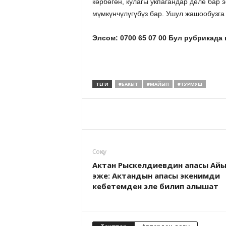
көрбөгөн, кулагы укпагандар деле бар э
мүмкүнчүлүгүбүз бар. Ушул жашообузга 
Элсом: 0700 65 07 00 Бул рубрикада
ТЕГИ
#БАКЫТ
#МАЙЫП
#ТУРМУШ
Соӊку
Актан Рыскелдиевдин апасы Айы
эже: Актандын апасы экенимди
кебетемден эле билип алышат