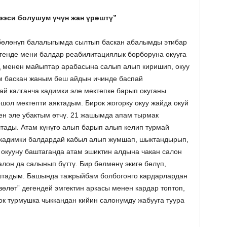
 ээси болушум үчүн жан үрѳштү”
бөлөнүп балалыгымда сылтып баскан абалымды этибар
генде мени балдар реабилитациялык борборуна окууга
ң менен майыптар арабасына салып алып киришип, окуу
үм баскан жаным беш айдын ичинде баспай
й калганча кадимки эле мектепке барып окуганы
шол мектепти аяктадым. Бирок жогорку окуу жайда окуй
ен эле убактым өтчү. 21 жашымда апам тырмак
штады. Атам күнүгө алып барып алып келип турмай
 кадимки балдардай кабыл алып жумшап, шыктандырып,
окууну баштаганда атам эшиктин алдына чакан салон
лон да салынып бүттү. Бир бөлмөнү экиге бөлүп,
штадым. Башында тажрыйбам болбогонго кардарлардан
үзөлөт” дегендей эмгектин аркасы менен кардар топтоп,
к турмушка чыккандан кийин салонумду жабууга туура