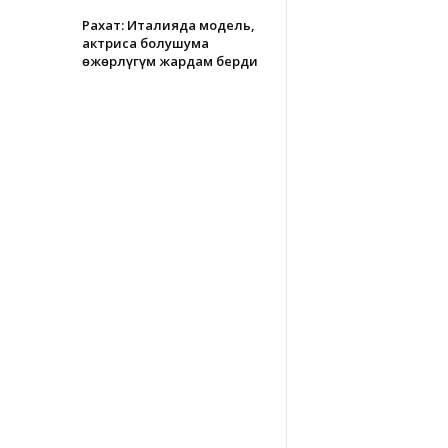
Рахат: Италияда модель,
актриса болушума
өжөрлүгүм жардам берди