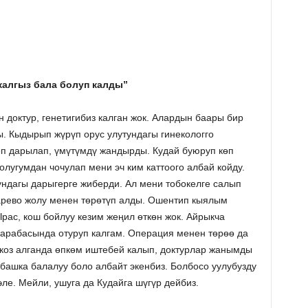
жалгыз бала болуп калды”
 доктур, генетигибиз калган жок. Алардын баары бир
. Кыдырып жүрүп орус улутундагы гинекологго
еп дарылап, үмүтүмдү жандырды. Кудай буюруп кѳп
олугумдан чочулап мени эч ким каттоого албай койду.
ундагы дарыгерге жиберди. Ал мени тобокелге салып
сарево жолу менен тѳрѳтүп алды. Ошентип кыялым
Ырас, кош бойлуу кезим жеңил ѳткѳн жок. Айрыкча
арабасында отуруп калгам. Операция менен тѳрѳѳ да
ркоз алганда өпкөм иштебей калып, доктурлар жанымды
башка балалуу боло албайт экенбиз. Болбосо уулубузду
эле. Мейли, ушуга да Кудайга шүгүр дейбиз.