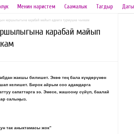
олук
Менин наристем
Саамалык
Тагдыр
Дагы
мдын каршылыгына карабай майып адамга турмушка чыккам
каршылыгына карабай майып
ккам
 абдан жакшы билишет. Экѳѳ тең бала күндѳрүнѳн
шап келишет. Бирок айрым соо адамдарга
аттуу сапаттарга ээ. Эмесе, жашоону сүйүп, баалай
зар салыңыз.
ун так аныктамасы жок”