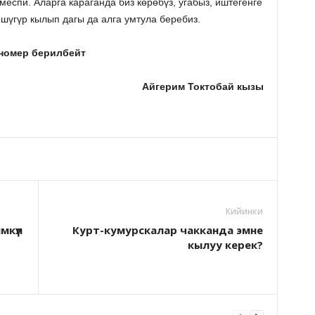
меспи. Аларга караганда биз көрөбүз, угабыз, иштегенге
шүгүр кылып дагы да алга умтула беребиз.
 номер берилбейт
Айгерим Токтобай кызы
Кийинки
мкүл
Курт-кумурскалар чакканда эмне
кылуу керек?