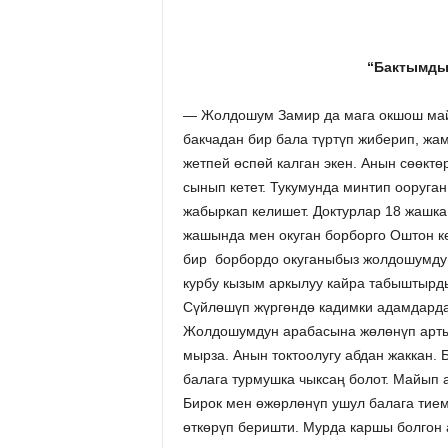
“Бактымды
— Жолдошум Замир да мага окшош май
бакчадан бир бала түртүп жиберип, ж
жетпей өспөй калган экен. Анын сөөктөр
сынып кетет. Тукумунда минтип ооруга
жабыркап келишет. Доктурлар 18 жашка
жашында мен окуган борборго Оштон ке
бир борбордо окуганыбыз жолдошумдун 
курбу кызым аркылуу кайра табыштырды
Сүйлөшүп жүргөндө кадимки адамдардай
Жолдошумдун арабасына жөлөнүп арты
мырза. Анын токтоолугу абдан жаккан. 
балага турмушка чыксаң болот. Майып 
Бирок мен өжөрлөнүп ушул балага тием
өткөрүп беришти. Мурда каршы болгон 