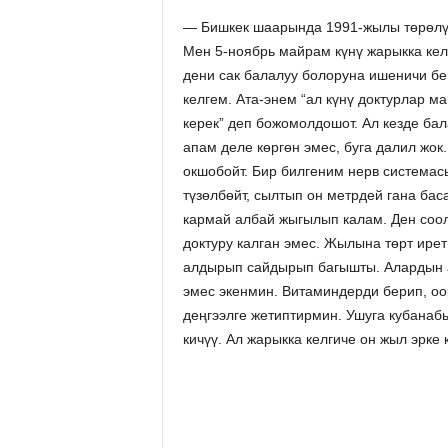
— Бишкек шаарында 1991-жылы төрөлүп
Мен 5-ноябрь майрам күнү жарыкка кел
дени сак балалуу болоруна ишеничи бе
келгем. Ата-энем “ал күнү доктурлар м
керек” деп божомолдошот. Ал кезде ба
апам деле көргөн эмес, буга далил жок
окшобойт. Бир билгеним нерв системас
түзөлбөйт, сылтып он метрдей гана ба
кармай албай жыгылып калам. Ден соол
доктуру калган эмес. Жылына төрт ире
алдырып сайдырып багышты. Алардын а
эмес экенмин. Витаминдерди берип, оо
деңгээлге жетиптирмин. Ушуга кубана
кичүү. Ал жарыкка келгиче он жыл эрке 