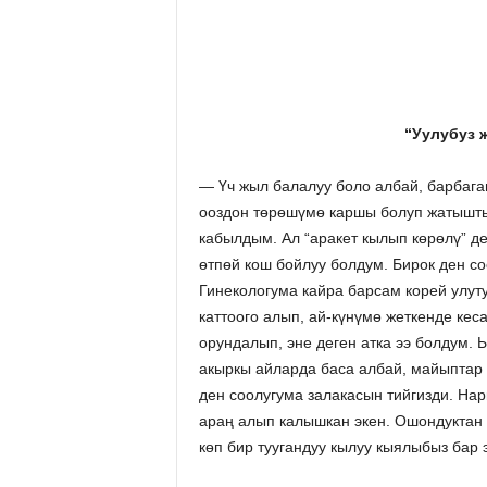
“Уулубуз 
— Үч жыл балалуу боло албай, барбаган
ооздон тѳрѳшүмѳ каршы болуп жатышты
кабылдым. Ал “аракет кылып көрөлү” д
ѳтпѳй кош бойлуу болдум. Бирок ден со
Гинекологума кайра барсам корей улут
каттоого алып, ай-күнүмө жеткенде ке
орундалып, эне деген атка ээ болдум. 
акыркы айларда баса албай, майыптар 
ден соолугума залакасын тийгизди. На
араң алып калышкан экен. Ошондуктан 
көп бир туугандуу кылуу кыялыбыз бар 