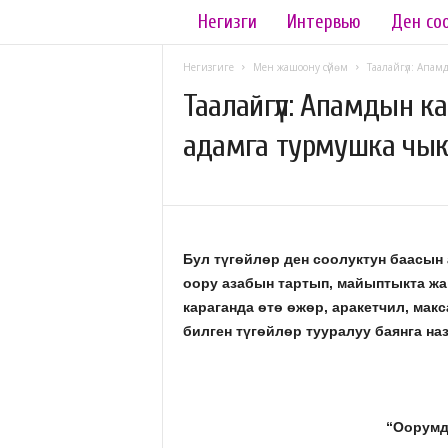
Негизги
Интервью
Ден со
L
a
Негизгиге
Мен жашоону сүйөм
Таалайгүл: Апа
Таалайгүл: Апамдын 
d
адамга турмушка чы
y
08.06.2019
958
.
k
Бул түгѳйлѳр ден соолуктун баасын
оору азабын тартып, майыптыкта жа
g
караганда ѳтѳ ѳжѳр, аракетчил, макс
билген түгѳйлѳр тууралуу баянга на
“Оорумд