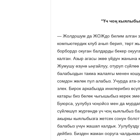
“Үч чоң кыялыбы
— Жолдошум да ЖОЖдо билим алган эме
компьютердик клуб ачып берип, төрт ж
борбордо окуган балдарды бекер окууг
калган. Азыр агасы экөө үйдүн жанына 
Жумушу өзүнө ыңгайлуу, отуруп сүйлөө 
балабыздын такма жалаягы менен кошу
сомдон жөлөк пул алабыз. Учурда ата-э
элек. Бирок аркабызда инилерибиз өсүп
катары биз бөлөк чыгышыбыз керек эме
Буюрса, уулубуз чоңойсо мен да мурда
сүйлөшүп жүргөндө үч чоң кыялыбыз бар
акыркы кыялыбызга жетсек сонун болот
балабыз үчүн жашап калдык. Уулубузду 
дейбиз. Бизден жаман ооруга чалдыккан