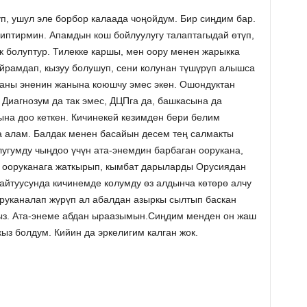
, ушул эле борбор калаада чоңойдум. Бир сиңдим бар.
иптирмин. Апамдын кош бойлуулугу талаптагыдай ѳтүп,
к болуптур. Тилекке каршы, мен оору менен жарыкка
айрамдап, кызуу болушуп, сени колунан түшүрүп алышса
ланы эненин жанына коюшчу эмес экен. Ошондуктан
. Диагнозум да так эмес, ДЦПга да, башкасына да
ына доо кеткен. Кичинекей кезимден бери белим
са алам. Балдак менен басайын десем тең салмакты
угумду чыңдоо үчүн ата-энемдин барбаган оорукана,
т ооруканага жаткырып, кымбат дарыларды Орусиядан
йтуусунда кичинемде колумду өз алдынча көтөрө алчу
руканалап жүрүп ал абалдан азыркы сылтып баскан
быз. Ата-энеме абдан ыраазымын.Сиңдим менден он жаш
кыз болдум. Кийин да эркелигим калган жок.