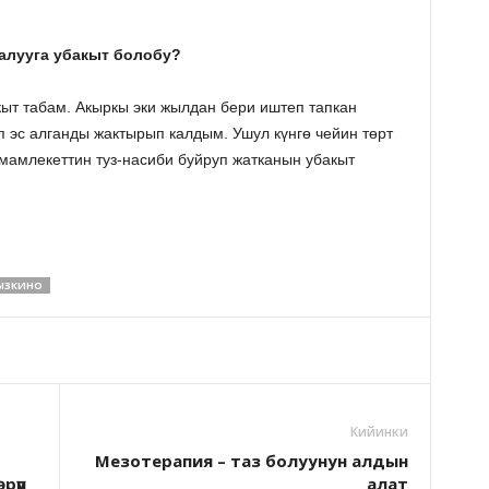
 алууга убакыт болобу?
кыт табам. Акыркы эки жылдан бери иштеп тапкан
п эс алганды жактырып калдым. Ушул күнгө чейин төрт
мамлекеттин туз-насиби буйруп жатканын убакыт
ЫЗКИНО
Кийинки
Мезотерапия – таз болуунун алдын
рүп
алат