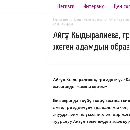
Негизги
Интервью
Ден со
L
a
Негизгиге
Аялзат жана карьера
Айгүл Кыдырал
жакшы көрөм
d
Айгүл Кыдыралиева, гр
жеген адамдын обра
y
.
12.09.2019
392
k
Айгүл Кыдыралиева, гримдөөчү: «Ка
g
жасаганды жакшы көрөм»
Биз экрандан сүйүп көрүп жаткан к
эмес, гримдөөчүнүн да салымы чоң. 
ачууда грим чоң мааниге ээ. Бир жа
тууралуу Айгүл төмөнкүдөй маек кур