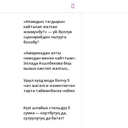
«Апамдын тагдырын
кайталап жаткан
жокмунбу?» — үй-бүлөлүк
сценарийден чыгууга
болобу?
«Америкадан алты
чемодан менен кайттым»:
Эллада Асылбекова беш
кызын кантип жалгыз...
Ушул күздө мода болчу 5
чач жасалга: назиктиктен
тарта тайманбаска чейин
Күзгө ылайык стильдүү 5
сумка — ноутбугуң да,
сулуулугуң да батат!