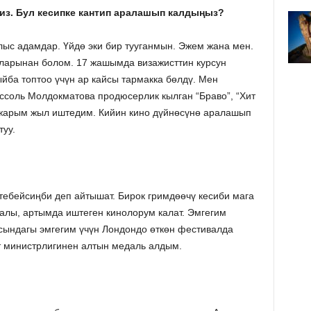
ңиз. Бул кесипке кантип аралашып калдыңыз?
ыс адамдар. Үйдө эки бир тууганмын. Эжем жана мен.
арынан болом. 17 жашымда визажисттин курсун
йба топтоо үчүн ар кайсы тармакка бөлдү. Мен
ссоль Молдокматова продюсерлик кылган “Браво”, “Хит
и жарым жыл иштедим. Кийин кино дүйнөсүнө аралашып
туу.
тебейсиңби деп айтышат. Бирок гримдөөчү кесиби мага
алы, артымда иштеген кинолорум калат. Эмгегим
асындагы эмгегим үчүн Лондондо өткөн фестивалда
 министрлигинен алтын медаль алдым.