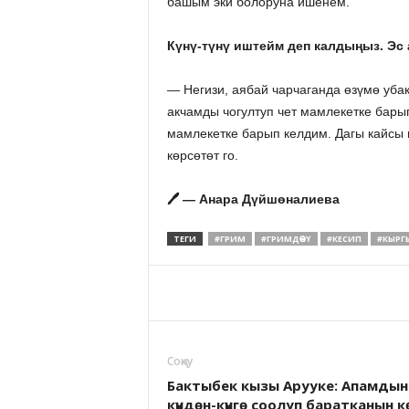
башым эки болоруна ишенем.
Күнү-түнү иштейм деп калдыңыз. Эс
— Негизи, аябай чарчаганда өзүмө уба
акчамды чогултуп чет мамлекетке бары
мамлекетке барып келдим. Дагы кайсы 
көрсөтөт го.
🖊️
— Анара Дүйшөналиева
ТЕГИ
#ГРИМ
#ГРИМДӨӨЧҮ
#КЕСИП
#КЫРГ
Соӊку
Бактыбек кызы Арууке: Апамдын
күндөн-күнгө соолуп баратканын кө