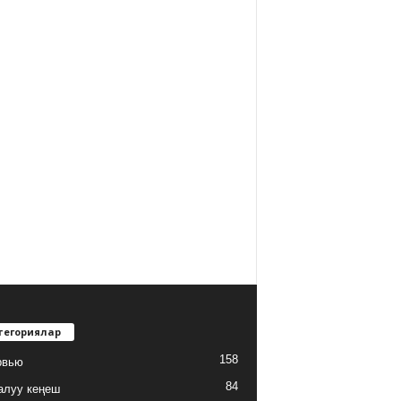
тегориялар
158
рвью
84
алуу кеңеш