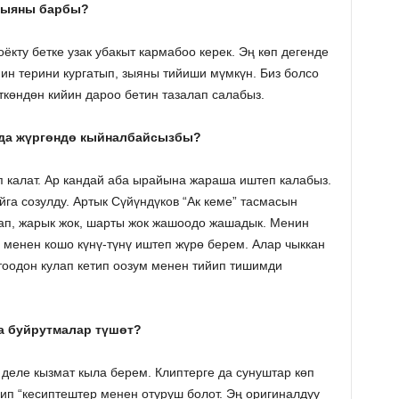
 зыяны барбы?
ёкту бетке узак убакыт кармабоо керек. Эң көп дегенде
ийин терини кургатып, зыяны тийиши мүмкүн. Биз болсо
ткөндөн кийин дароо бетин тазалап салабыз.
ада жүргөндө кыйналбайсызбы?
 калат. Ар кандай аба ырайына жараша иштеп калабыз.
га созулду. Артык Сүйүндүков “Ак кеме” тасмасын
ап, жарык жок, шарты жок жашоодо жашадык. Менин
 менен кошо күнү-түнү иштеп жүрө берем. Алар чыккан
у тоодон кулап кетип оозум менен тийип тишимди
а буйрутмалар түшөт?
деле кызмат кыла берем. Клиптерге да сунуштар көп
лип “кесиптештер менен отуруш болот. Эң оригиналдуу