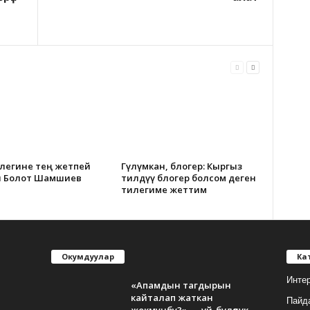
илегине тең жетпей
Гүлүмкан, блогер: Кыргыз
н Болот Шамшиев
тилдүү блогер болсом деген
тилегиме жеттим
Окумдуулар
Ка
Инте
«Апамдын тагдырын
кайталап жаткан
Пайд
жокмунбу?» — үй-бүлөлүк