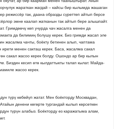
 окутат, ар бир каарман менен тааныштырат. Анын
орчулук жараткан жагдай – кайсы бир кылымда жашаган
ер режиссёр так, даана образды сүрөттөп айтып берсе
ёрлор эмне каалап жатканын так айтып бере алышпайт.
т. Гримдөөчү көп учурда чач жасалга менен да
армакта да билимиң болушу керек. Биз гримди жасап эле
ин жасалма чачты, боёкту бетинен алып, чаптама
 ирети менен сакташ керек. Баса, жасалма сакал
гөн сакал жасоо керек болду. Ошондо ар бир кылын
ле. Биздин кесип өтө кылдаттыкты талап кылат. Майда-
мамиле жасоо керек.
н түрү көбөйүп жатат. Мен боёкторду Москвадан,
тайын денени көгөртө тургандай кылып көрсөткөн
ордун түрүн алабыз. Боёкторду өз каражатыма алам,
ет.