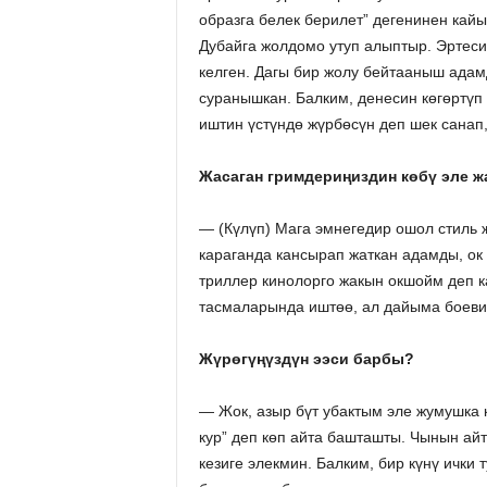
образга белек берилет” дегенинен кай
Дубайга жолдомо утуп алыптыр. Эртеси
келген. Дагы бир жолу бейтааныш адам
суранышкан. Балким, денесин көгөртүп
иштин үстүндө жүрбөсүн деп шек санап,
Жасаган гримдериңиздин көбү эле жа
— (Күлүп) Мага эмнегедир ошол стиль ж
караганда кансырап жаткан адамды, ок
триллер кинолорго жакын окшойм деп к
тасмаларында иштөө, ал дайыма боевик
Жүрөгүңүздүн ээси барбы?
— Жок, азыр бүт убактым эле жумушка к
кур” деп көп айта башташты. Чынын ай
кезиге элекмин. Балким, бир күнү ички