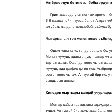
Актёрлордун бетине ал боёктордун
— Грим жасоодогу эң негизги эреже – бо
5-6 саатка чейин турса болот. Андан к
ал убакытка деле жеткирбей, съёмка бү
Чыгармачыл топ менен кошо съёмк
— Ошол жагына келгенде оор эле болуп
Менин жумушумдагы эң узун сапар үч ай
тартып жатат. Ошондо тоого чыгып жаш
жумушумда график деген жок. Актёрлор
зоого, тоого чыгам. Ал тургай бир жол
сындырып алгам.
Кинодон сырткары кандай учурлард
— Мен ар кайсы тармактагы адамдарга 
түшөт. Ал тургай бир жолу жаш бала ке