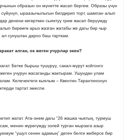
ырчынын образын он мүнөттө жасап бергем. Образы үчүн
 сүйүнүп, ыраазычылыгын билдирип торт, шампан алып
дар денени көгөрткөн сыяктуу грим жасап берүүмдү
 алып бирөөгө арыз жазган жатабы же дагы бир чыр
 ал сунуштан дароо баш тарткам.
ракат алган, ок жеген учурлар экен?
агат. Бетке бырыш түшүрүү, сакал-мурут койгонго
 жеген учурун жасаганды жактырам. Ушундан улам
алам. Келечектеги кыялым – Квентин Тарантинонун
терди тартат эмеспи.
етип жатат. Ата-энем дагы “26 жашка чыктың, турмуш
тсам, менин жүрөгүмдү ээлей турган мырзага азыр
 туюмум “ушул сенин адамың” деген белги жиберсе бир