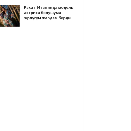
Рахат: Италияда модель,
актриса болушума
өжөрлүгүм жардам берди