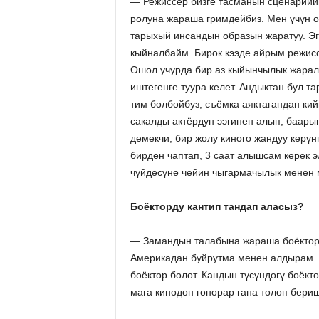
— Режиссёр бизге тасманын сценарийин
ролуна жараша гримдейбиз. Мен үчүн о
тарыхый инсандын образын жаратуу. Эг
кыйналбайм. Бирок кээде айрым режисс
Ошол учурда бир аз кыйынчылык жарала
иштегенге туура келет. Андыктан бул т
тим болбойбуз, съёмка аяктагандан кий
сакалды актёрдун ээгинен алып, баарын
демекчи, бир жолу киного жандуу көрүн
бирден чаптап, 3 саат алышсам керек э
чүйдөсүнө чейин чыгармачылык менен 
Боёкторду кантип тандап аласыз?
— Замандын талабына жараша боёкторду
Америкадан буйрутма менен алдырам. А
боёктор болот. Кандын түсүндөгү боёкт
мага кинодон гонорар гана төлөп бериш