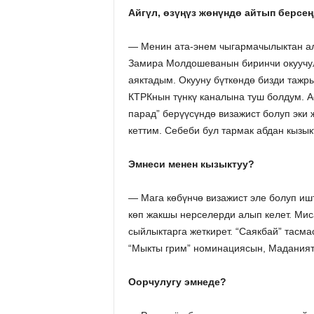
Айгүл, өзүңүз жөнүндө айтып берсе
— Менин ата-энем чыгармачылыктан ал
Замира Молдошеванын биринчи окуучул
аяктадым. Окууну бүткөндө бизди тажры
КТРКнын түнкү каналына туш болдум. А
парад” берүүсүндө визажист болуп эк
кеттим. Себеби бул тармак абдан кызык
Эмнеси менен кызыктуу?
— Мага көбүнчө визажист эле болуп иш
көп жакшы нерселерди алып келет. Мис
сыйлыктарга жеткирет. “Саякбай” тасм
“Мыкты грим” номинациясын, Маданият
Оорчулугу эмнеде?