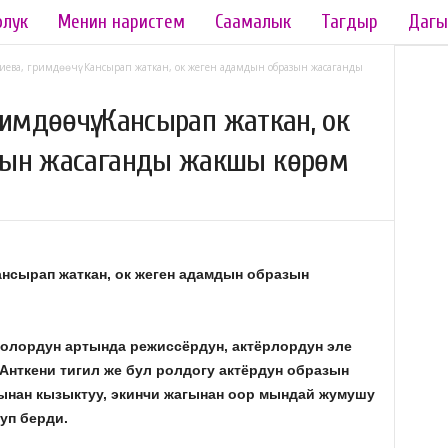
олук
Менин наристем
Саамалык
Тагдыр
Дагы
иева, гримдөөчү: Кансырап жаткан, ок жеген адамдын образын жасаганды
имдөөчү: Кансырап жаткан, ок
зын жасаганды жакшы көрөм
нсырап жаткан, ок жеген адамдын образын
инолордун артында режиссёрдун, актёрлордун эле
Анткени тигил же бул ролдогу актёрдун образын
гынан кызыктуу, экинчи жагынан оор мындай жумушу
уп берди.