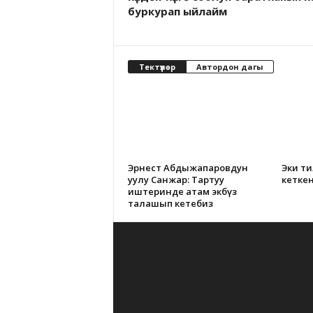
буркурап ыйлайм
Тектүүлөр
Автордон дагы
Эрнест Абдыжапаровдун
Эки т
уулу Санжар: Тартуу
кетке
иштеринде атам экөөбүз
талашып кетебиз