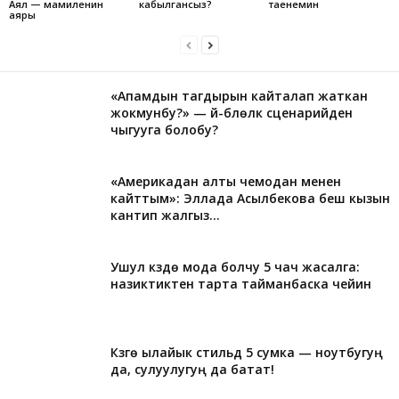
Аял — мамиленин
кабылгансыз?
таенемин
аяры
«Апамдын тагдырын кайталап жаткан
жокмунбу?» — үй-бүлөлүк сценарийден
чыгууга болобу?
«Америкадан алты чемодан менен
кайттым»: Эллада Асылбекова беш кызын
кантип жалгыз...
Ушул күздө мода болчу 5 чач жасалга:
назиктиктен тарта тайманбаска чейин
Күзгө ылайык стильдүү 5 сумка — ноутбугуң
да, сулуулугуң да батат!