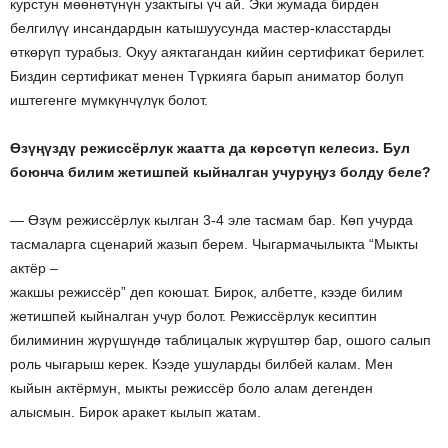
курстун мөөнөтүнүн узактыгы үч ай. Эки жумада бирден
белгилүү инсандардын катышуусунда мастер-класстарды
өткөрүп турабыз. Окуу аяктагандан кийин сертификат берилет.
Биздин сертификат менен Түркияга барып аниматор болуп
иштегенге мүмкүнчүлүк болот.
Өзүңүздү режиссёрлук жаатта да көрсөтүп келесиз. Бул
боюнча билим жетишпей кыйналган учуруңуз болду беле?
— Өзүм режиссёрлук кылган 3-4 эле тасмам бар. Көп учурда
тасмаларга сценарий жазып берем. Чыгармачылыкта “Мыкты
актёр –
жакшы режиссёр” деп коюшат. Бирок, албетте, кээде билим
жетишпей кыйналган учур болот. Режиссёрлук кесиптин
билиминин жүрүшүндө таблицалык жүрүштөр бар, ошого салып
роль чыгарыш керек. Кээде ушуларды билбей калам. Мен
кыйын актёрмун, мыкты режиссёр боло алам дегенден
алысмын. Бирок аракет кылып жатам.