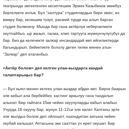
театрында эмгектенген кесиптешим Эрмек Казыбеков экөөбүз
биргеликте ачтык. Бул “халтура” студиялардын бири эмес, өз
мөөрү бар, келишим түзүп, расмий түрдө иш алып барган
студия болмокчу. Мында бир гана актёрлук чеберчиликти
окутпайбыз, ыр жазып, тасма, клип тартууга мүмкүнчүлүгүбүз да
бар. Биз да келечекте залкар инсандардай көп ийгиликтерди
багындырып, бийиктикте бололу деген тилек менен атын
“Залкар” деп атаганбыз.
«Актёр болом» деп келген улан-кыздарга кандай
талаптарыңыз бар?
— Бул кыял менен келген улан-кыздар абдан көп. Бирок баарын
эле кабыл ала бербейбиз, кастинг аркылуу гана тандалып
алынат. Бир тайпага 15ке чейин окуучуларды кабыл алабыз.
Учурда 16 окуучу бар, мунун 11-12си эле калат. Калганы эрте
эле жылдыз болом деп ойлошот, ошондуктан аягына чейин
окубай калышат. Аптасына эки сааттан үч ирет окушат. Бир