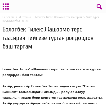
Негизгиге
Интервью
Болотбек Тилек: Жашоомо терс таасирин тийгизе турган
ролдордон баш тартам
Болотбек Тилек: Жашоомо терс
таасирин тийгизе турган ролдордон
баш тартам
08.10.2019
528
Болотбек Тилек: «Жашоомо терс таасирин тийгизе турган
ролдордон баш тартам»
Актёр, режиссёр Болотбек Тилек элдин көзүнө “Салам,
Бишкек!” тасмасындагы айымдын ролу аркылуу
таанылып, андан бери көптөгөн тасмаларда роль жаратты.
Актёр учурда актёрлук чеберчилик боюнча ийрим ачып,