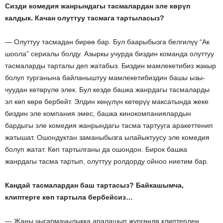
Сизди комедия жанрындагы тасмалардан эле көрүп
калдык. Качан олуттуу тасмага тартыласыз?
— Олуттуу тасмадан бирөө бар. Бул баарыбызга белгилүү “Ак
шоола” сериалы болду. Азыркы учурда биздин команда олуттуу
тасмаларды тарталы деп жатабыз. Биздин мамлекетибиз жакыр
болуп турганына байланыштуу мамлекетибиздин башы ызы-
чуудан көтөрүлө элек. Бул кезде башка жанрдагы тасмаларды
эл көп көрө бербейт. Элдин көңүлүн көтөрүү максатында жеке
биздин эле компания эмес, башка кинокомпаниялардын
бардыгы эле комедия жанрындагы тасма тартууга аракеттенип
жатышат. Ошондуктан заманыбызга ылайыктуусу эле комедия
болуп жатат. Көп тартылганы да ошондон. Бирок башка
жанрдагы тасма тартып, олуттуу ролдорду ойноо ниетим бар.
Кандай тасмалардан баш тартасыз? Байкашымча,
клиптерге көп тартыла бербейсиз…
— Жаңы чыгармачылыкка аралашып жүргөндө клиптерден