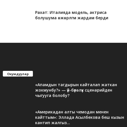
Рахат: Италияда модель, актриса
болушума өжөрлүгүм жардам берди
Окумдуулар
«Апамдын тагдырын кайталап жаткан
жокмунбу?» — үй-бүлөлүк сценарийден
чыгууга болобу?
«Америкадан алты чемодан менен
кайттым»: Эллада Асылбекова беш кызын
кантип жалгыз...