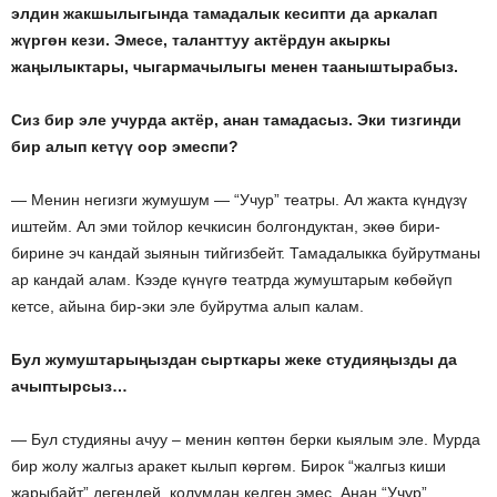
элдин жакшылыгында тамадалык кесипти да аркалап
жүргөн кези. Эмесе, таланттуу актёрдун акыркы
жаңылыктары, чыгармачылыгы менен тааныштырабыз.
Сиз бир эле учурда актёр, анан тамадасыз. Эки тизгинди
бир алып кетүү оор эмеспи?
— Менин негизги жумушум — “Учур” театры. Ал жакта күндүзү
иштейм. Ал эми тойлор кечкисин болгондуктан, экөө бири-
бирине эч кандай зыянын тийгизбейт. Тамадалыкка буйрутманы
ар кандай алам. Кээде күнүгө театрда жумуштарым көбөйүп
кетсе, айына бир-эки эле буйрутма алып калам.
Бул жумуштарыңыздан сырткары жеке студияңызды да
ачыптырсыз…
— Бул студияны ачуу – менин көптөн берки кыялым эле. Мурда
бир жолу жалгыз аракет кылып көргөм. Бирок “жалгыз киши
жарыбайт” дегендей, колумдан келген эмес. Анан “Учур”