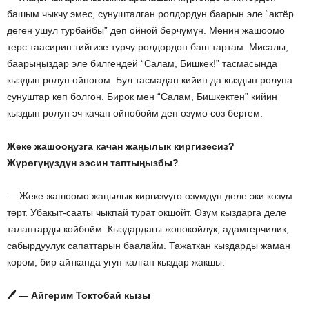
башым чыкчу эмес, сунушталган ролдордун баарын эле “актёр
деген ушул турбайбы” деп ойной берчүмүн. Менин жашоомо
терс таасирин тийгизе турчу ролдордон баш тартам. Мисалы,
баарыңыздар эле билгендей “Салам, Бишкек!” тасмасында
кыздын ролун ойногом. Бул тасмадан кийин да кыздын ролуна
сунуштар көп болгон. Бирок мен “Салам, Бишкектен” кийин
кыздын ролун эч качан ойнобойм деп өзүмө сөз бергем.
Жеке жашооңузга качан жаңылык киргизесиз?
Жүрөгүңүздүн ээсин таптыңызбы?
— Жеке жашоомо жаңылык киргизүүгө өзүмдүн деле эки көзүм
төрт. Убакыт-сааты чыкпай турат окшойт. Өзүм кыздарга деле
талаптарды койбойм. Кыздардагы жөнөкөйлүк, адамгерчилик,
сабырдуулук сапаттарын баалайм. Тажаткан кыздарды жаман
көрөм, бир айтканда угуп калган кыздар жакшы.
🖊️
— Айгерим Токтобай кызы