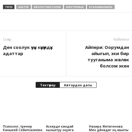
ТЕГИ
#АКТЕР
#БОЛОТБЕКТИЛЕК
#ИНТЕРВЬЮ
#САЛАМБИШКЕК
Соӊку
Кийинки
Ден соолук үчүн күнүмдүк
Айпери: Оорумдан
адаттар
айыгып, эки бир
тууганыма жөлөк
болсом экен
Тектүүлөр
Автордон дагы
Психолог, тренер
Аскерде кандай
Назира Жетигенова:
Каныкей Сейитказиева:
кызыктуу окуяга
Мен дүйнөдөгү эң мыкты