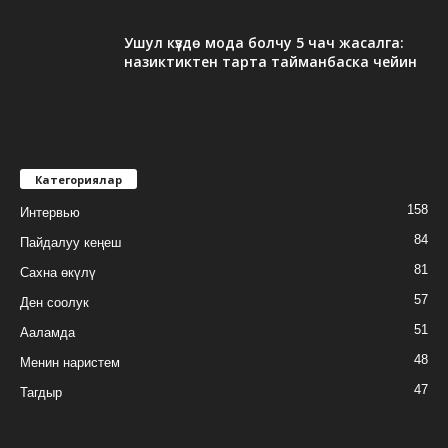
Ушул күздө мода болчу 5 чач жасалга:
назиктиктен тарта тайманбаска чейин
Категориялар
158
Интервью
84
Пайдалуу кеңеш
81
Сахна өкүлү
57
Ден соолук
51
Ааламда
48
Менин наристем
47
Тагдыр