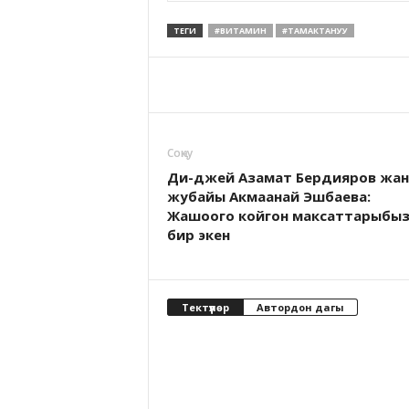
ТЕГИ
#ВИТАМИН
#ТАМАКТАНУУ
Соӊку
Ди-джей Азамат Бердияров жан
жубайы Акмаанай Эшбаева:
Жашоого койгон максаттарыбы
бир экен
Тектүүлөр
Автордон дагы