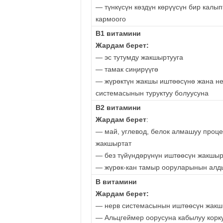
— түнкүсүн көздүн көрүүсүн бир калып
кармоого
В1 витамини
Жардам берет:
— эс тутумду жакшыртууга
— тамак сиңирүүгө
— жүрөктүн жакшы иштөөсүнө жана н
системасынын туруктуу болуусуна
В2 витамини
Жардам берет
:
— май, углевод, белок алмашуу проц
жакшыртат
— без түйүндөрүнүн иштөөсүн жакшыр
— жүрөк-кан тамыр ооруларынын алд
В витамини
Жардам берет:
— нерв системасынын иштөөсүн жакш
— Альцгеймер оорусуна кабылуу корк