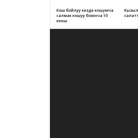
Кош бойлуу кезде кошумча
Кызыл
салмак кошуу боюнча 10
салат
кеңеш