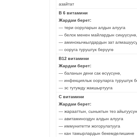
азайтат
В 6 витамини
Жардам берет:
— тери ооруларын алдын алууга
— белок менен майлардын сиңүүсүнө
— аминокычкылдардын зат алмашуус
— ооруга туруштук берүүгө
В12 витамини
Жардам берет:
— баланын дени сак өсүүсүнө,
— инфекциялык ооруларга туруштук б
— эс тутумду жакшыртууга
С витамини
Жардам берет:
— жарааттын, сыныктын тез айыгуусу
— авитаминоздун алдын алууга
— иммунитетти жогорулатууга
— кан тамырлардын бекемделишине