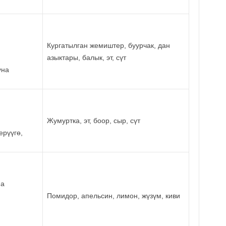
Кургатылган жемиштер, буурчак, дан
,
азыктары, балык, эт, сүт
уна
Жумуртка, эт, боор, сыр, сүт
ерүүгө,
на
Помидор, апельсин, лимон, жүзүм, киви