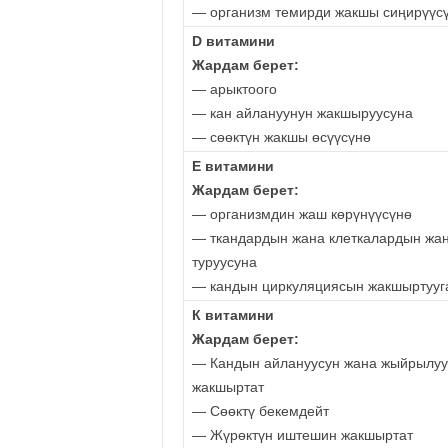
— организм темирди жакшы сиңирүүс
D витамини
Жардам берет:
— арыктоого
— кан айлануунун жакшыруусуна
— сөөктүн жакшы өсүүсүнө
Е витамини
Жардам берет:
— организмдин жаш көрүнүүсүнө
— ткандардын жана клеткалардын жа
туруусуна
— кандын циркуляциясын жакшыртууг
К витамини
Жардам берет:
— Кандын айлануусун жана жыйрылуу
жакшыртат
— Сөөктү бекемдейт
— Жүрөктүн иштешин жакшыртат