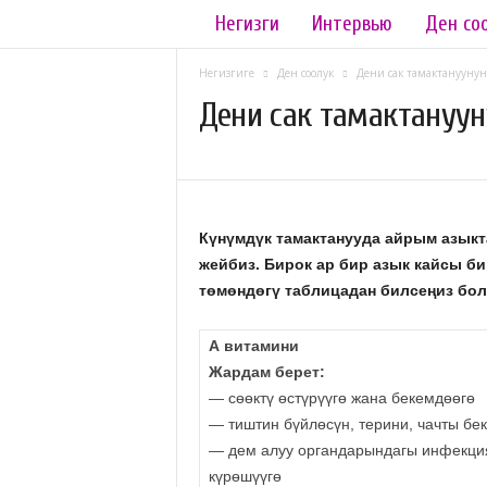
Негизги
Интервью
Ден со
L
a
Негизгиге
Ден соолук
Дени сак тамактануунун
Дени сак тамактануу
d
29.04.2021
977
y
.
Күнүмдүк тамактанууда айрым азыкта
k
жейбиз. Бирок ар бир азык кайсы б
төмөндөгү таблицадан билсеңиз бол
g
А витамини
Жардам берет:
— сөөктү өстүрүүгө жана бекемдөөгө
— тиштин бүйлөсүн, терини, чачты бе
— дем алуу органдарындагы инфекци
күрөшүүгө