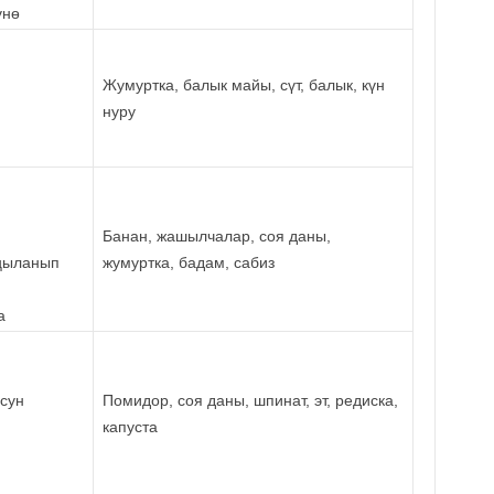
үнө
Жумуртка, балык майы, сүт, балык, күн
нуру
Банан, жашылчалар, соя даны,
ңыланып
жумуртка, бадам, сабиз
а
сун
Помидор, соя даны, шпинат, эт, редиска,
капуста