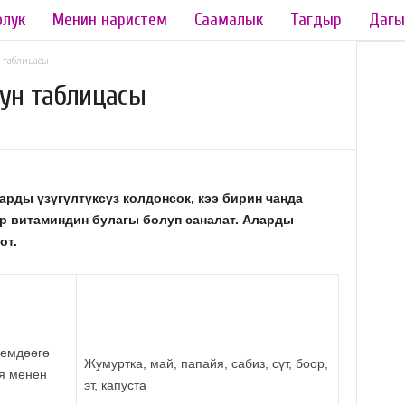
олук
Менин наристем
Саамалык
Тагдыр
Дагы
 таблицасы
нун таблицасы
рды үзүгүлтүксүз колдонсок, кээ бирин чанда
ир витаминдин булагы болуп саналат. Аларды
от.
кемдөөгө
Жумуртка, май, папайя, сабиз, сүт, боор,
я менен
эт, капуста