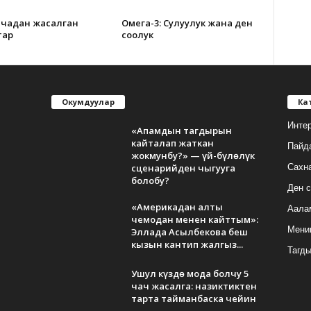
чадан жасалган
Омега-3: Сулуулук жана ден
тар
соолук
Окумдуулар
Ка
Инте
«Апамдын тагдырын
кайталап жаткан
Пайд
жокмунбу?» — үй-бүлөлүк
сценарийден чыгууга
Сахн
болобу?
Ден с
«Америкадан алты
Аала
чемодан менен кайттым»:
Мени
Эллада Асылбекова беш
кызын кантип жалгыз...
Тагд
Ушул күздө мода болчу 5
чач жасалга: назиктиктен
тарта тайманбаска чейин