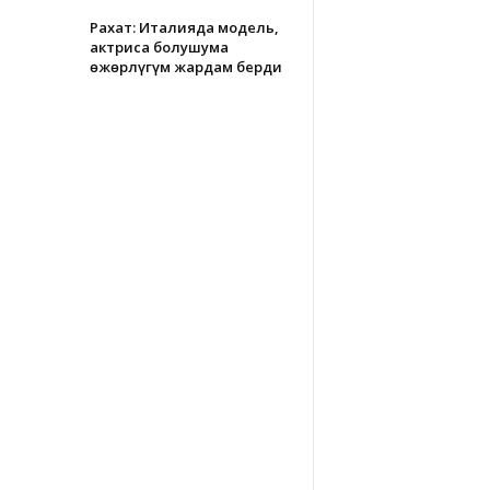
Рахат: Италияда модель,
актриса болушума
өжөрлүгүм жардам берди