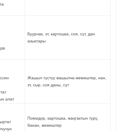
та
Буурчак, эт, картошка, соя, сүт, дан
азыктары
ерв
ессин
Жашыл түстүү жашылча-жемиштер, нан,
эт, сыр, соя даны, сүт
тат
ын алат
Помидор, картошка, жаңгактын түрү,
ыртат
банан, жемиштер
унучун