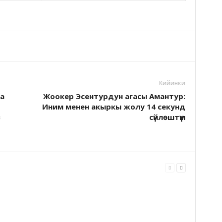
Кийинки
а
Жоокер Эсентурдун агасы Амантур:
Иним менен акыркы жолу 14 секунд
з
сүйлөштүм