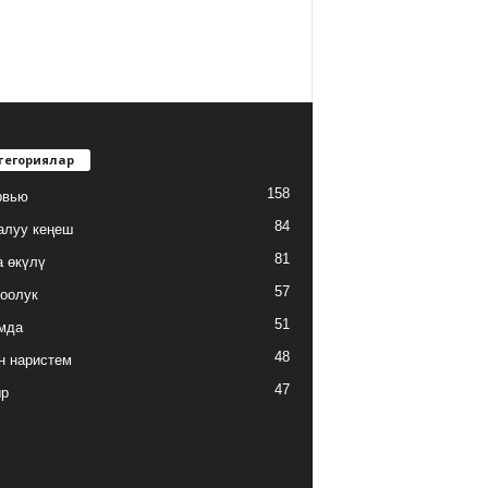
тегориялар
158
рвью
84
алуу кеңеш
81
а өкүлү
57
оолук
51
мда
48
н наристем
47
ыр