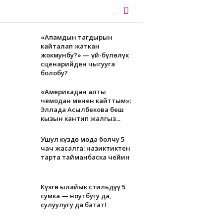
«Апамдын тагдырын
кайталап жаткан
жокмунбу?» — үй-бүлөлүк
сценарийден чыгууга
болобу?
«Америкадан алты
чемодан менен кайттым»:
Эллада Асылбекова беш
кызын кантип жалгыз...
Ушул күздө мода болчу 5
чач жасалга: назиктиктен
тарта тайманбаска чейин
Күзгө ылайык стильдүү 5
сумка — ноутбугуң да,
сулуулугуң да батат!