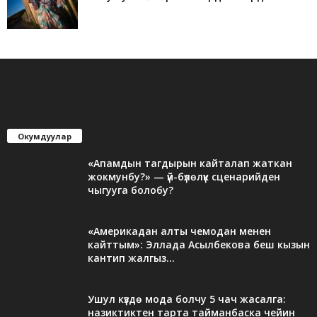
Окумдуулар
«Апамдын тагдырын кайталап жаткан
жокмунбу?» — үй-бүлөлүк сценарийден
чыгууга болобу?
«Америкадан алты чемодан менен
кайттым»: Эллада Асылбекова беш кызын
кантип жалгыз...
Ушул күздө мода болчу 5 чач жасалга:
назиктиктен тарта тайманбаска чейин