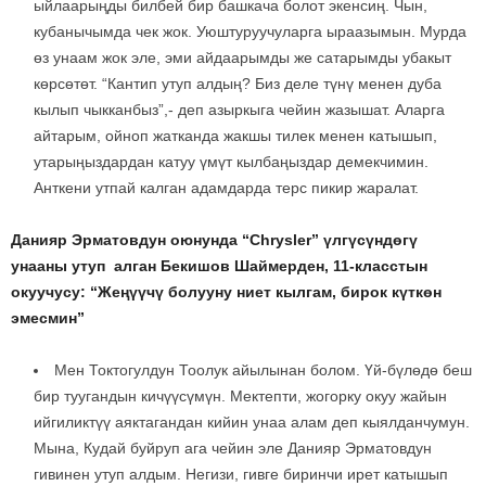
ыйлаарыңды билбей бир башкача болот экенсиң. Чын,
кубанычымда чек жок. Уюштуруучуларга ыраазымын. Мурда
өз унаам жок эле, эми айдаарымды же сатарымды убакыт
көрсөтөт. “Кантип утуп алдың? Биз деле түнү менен дуба
кылып чыкканбыз”,- деп азыркыга чейин жазышат. Аларга
айтарым, ойноп жатканда жакшы тилек менен катышып,
утарыңыздардан катуу үмүт кылбаңыздар демекчимин.
Анткени утпай калган адамдарда терс пикир жаралат.
Данияр Эрматовдун оюнунда “Chrysler” үлгүсүндөгү
унааны утуп алган Бекишов Шаймерден, 11-класстын
окуучусу: “Жеңүүчү болууну ниет кылгам, бирок күткөн
эмесмин”
Мен Токтогулдун Тоолук айылынан болом. Үй-бүлөдө беш
бир туугандын кичүүсүмүн. Мектепти, жогорку окуу жайын
ийгиликтүү аяктагандан кийин унаа алам деп кыялданчумун.
Мына, Кудай буйруп ага чейин эле Данияр Эрматовдун
гивинен утуп алдым. Негизи, гивге биринчи ирет катышып