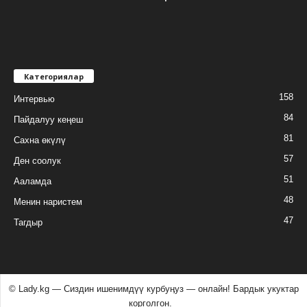
Категориялар
158
Интервью
84
Пайдалуу кеңеш
81
Сахна өкүлү
57
Ден соолук
51
Ааламда
48
Менин наристем
47
Тагдыр
© Lady.kg — Сиздин ишенимдүү курбуӊуз — онлайн! Бардык укуктар
корголгон.