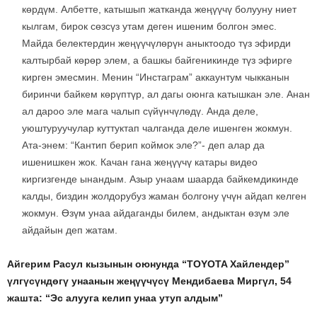
көрдүм. Албетте, катышып жатканда жеңүүчү болууну ниет
кылгам, бирок сөзсүз утам деген ишеним болгон эмес.
Майда белектердин жеңүүчүлөрүн аныктоодо түз эфирди
калтырбай көрөр элем, а башкы байгеникинде түз эфирге
кирген эмесмин. Менин “Инстаграм” аккаунтум чыкканын
биринчи байкем көрүптүр, ал дагы оюнга катышкан эле. Анан
ал дароо эле мага чалып сүйүнчүлөдү. Анда деле,
уюштуруучулар куттуктап чалганда деле ишенген жокмун.
Ата-энем: “Кантип берип коймок эле?”- деп алар да
ишенишкен жок. Качан гана жеңүүчү катары видео
киргизгенде ынандым. Азыр унаам шаарда байкемдикинде
калды, биздин жолдорубуз жаман болгону үчүн айдап келген
жокмун. Өзүм унаа айдаганды билем, андыктан өзүм эле
айдайын деп жатам.
Айгерим Расул кызынын оюнунда “TОYOTA Хайлендер”
үлгүсүндөгү унаанын жеңүүчүсү Мендибаева Миргүл, 54
жашта: “Эс алууга келип унаа утуп алдым”