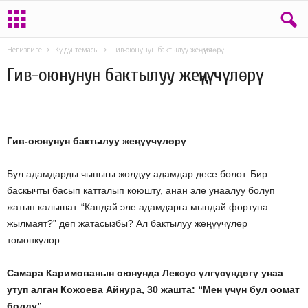
Негизгиге
Күндүн темасы
Гив-оюнунун бактылуу жеңүүчүлөрү
Гив-оюнунун бактылуу жеңүүчүлөрү
21.06.2020
223
Гив-оюнунун бактылуу жеңүүчүлөрү
Бул адамдарды чыныгы жолдуу адамдар десе болот. Бир
баскычты басып катталып коюшту, анан эле унаалуу болуп
жатып калышат. “Кандай эле адамдарга мындай фортуна
жылмаят?” деп жатасызбы? Ал бактылуу жеңүүчүлөр
төмөнкүлөр.
Самара Каримованын оюнунда Лексус үлгүсүндөгү унаа
утуп алган Кожоева Айнура, 30 жашта: “Мен үчүн бул оомат
болду”