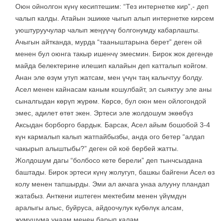
Оюн ойнолгон күнү кесиптешим: “Тез интернетке кир”,- деп
чалып калды. Атайын эшикке чыгып алып интернетке кирсем
уюштуруучулар чалып жеңүүчү болгонумду кабарлашты.
Ачыгын айтканда, мурда “тааныштарына берет” деген ой
менен бул оюнга такыр ишенчү эмесмин. Бирок жок дегенде
майда белектерине илешип калайын деп катталып койгом.
Анан эле өзүм утуп жатсам, мен үчүн таң калычтуу болду.
Асел менен кайнасам каным кошулбайт, эл сыяктуу эле аны
сыналгыдан көрүп жүрөм. Көрсө, бул оюн мен ойлогондой
эмес, адилет өтөт экен. Эртеси эле жолдошум экөөбүз
Аксыдан борборго бардык. Барсак, Асел айым бошобой 3-4
күн кармалып калып жатпайбызбы, анда ого бетер “алдап
чакырып алыштыбы?” деген ой коё бербей жатты.
Жолдошум дагы “болбосо кете берели” деп тынчсыздана
баштады. Бирок эртеси күнү жолугуп, башкы байгени Асел өз
колу менен тапшырды. Эми ал акчага унаа алууну пландап
жатабыз. Анткени иштеген мектебим менен үйүмдүн
аралыгы алыс, буйруса, айдоочулук күбөлүк алсам,
жумушума унаам менен барып калам.