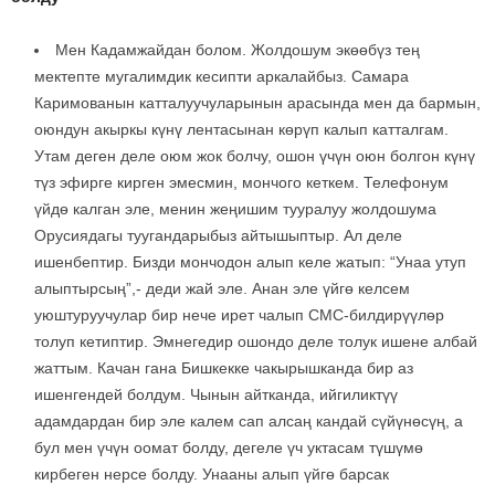
Мен Кадамжайдан болом. Жолдошум экөөбүз тең
мектепте мугалимдик кесипти аркалайбыз. Самара
Каримованын катталуучуларынын арасында мен да бармын,
оюндун акыркы күнү лентасынан көрүп калып катталгам.
Утам деген деле оюм жок болчу, ошон үчүн оюн болгон күнү
түз эфирге кирген эмесмин, мончого кеткем. Телефонум
үйдө калган эле, менин жеңишим тууралуу жолдошума
Орусиядагы туугандарыбыз айтышыптыр. Ал деле
ишенбептир. Бизди мончодон алып келе жатып: “Унаа утуп
алыптырсың”,- деди жай эле. Анан эле үйгө келсем
уюштуруучулар бир нече ирет чалып СМС-билдирүүлөр
толуп кетиптир. Эмнегедир ошондо деле толук ишене албай
жаттым. Качан гана Бишкекке чакырышканда бир аз
ишенгендей болдум. Чынын айтканда, ийгиликтүү
адамдардан бир эле калем сап алсаң кандай сүйүнөсүң, а
бул мен үчүн оомат болду, дегеле үч уктасам түшүмө
кирбеген нерсе болду. Унааны алып үйгө барсак