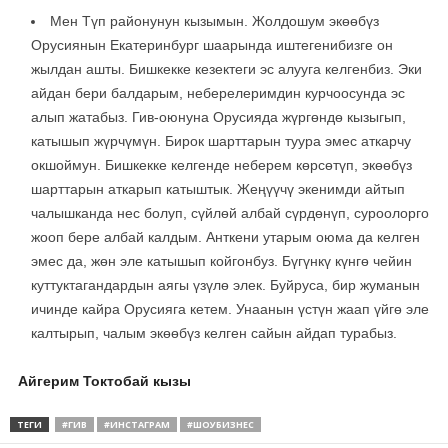
Мен Түп районунун кызымын. Жолдошум экөөбүз
Орусиянын Екатеринбург шаарында иштегенибизге он
жылдан ашты. Бишкекке кезектеги эс алууга келгенбиз. Эки
айдан бери балдарым, неберелеримдин курчоосунда эс
алып жатабыз. Гив-оюнуна Орусияда жүргөндө кызыгып,
катышып жүрчүмүн. Бирок шарттарын туура эмес аткарчу
окшоймун. Бишкекке келгенде неберем көрсөтүп, экөөбүз
шарттарын аткарып катыштык. Жеңүүчү экенимди айтып
чалышканда нес болуп, сүйлөй албай сүрдөнүп, суроолорго
жооп бере албай калдым. Анткени утарым оюма да келген
эмес да, жөн эле катышып койгонбуз. Бүгүнкү күнгө чейин
куттуктагандардын аягы үзүлө элек. Буйруса, бир жуманын
ичинде кайра Орусияга кетем. Унаанын үстүн жаап үйгө эле
калтырып, чалым экөөбүз келген сайын айдап турабыз.
Айгерим Токтобай кызы
ТЕГИ
#ГИВ
#ИНСТАГРАМ
#ШОУБИЗНЕС