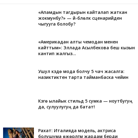
«Апамдын тагдырын кайталап жаткан
жокмунбу?» — үй-бүлөлүк сценарийден
чыгууга болобу?
«Америкадан алты чемодан менен
кайттым»: Эллада Асылбекова беш кызын
кантип жалгыз...
Ушул күздө мода болчу 5 чач жасалга:
назиктиктен тарта тайманбаска чейин
Күзгө ылайык стильдүү 5 сумка — ноутбугуң
да, сулуулугуң да батат!
Рахат: Италияда модель, актриса
болушума өжөрлүгүм жардам берди