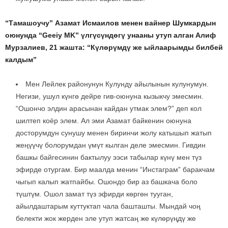
“Тамашоучу” Азамат Исмаилов менен вайнер Шумкардын
оюнунда “Geeiy MK” үлгүсүндөгү унааны утуп алган Алиф
Мурзалиев, 21 жашта: “Күлөрүмдү же ыйлаарымды билбей
калдым”
Мен Лейлек районунун Кулунду айылынын кулунумун.
Негизи, ушул күнгө дейре гив-оюнуна кызыкчу эмесмин.
“Ошончо элдин арасынан кайдан утмак элем?” деп кол
шилтеп коёр элем. Ал эми Азамат байкенин оюнуна
досторумдун сунушу менен биринчи жолу катышып жатып
жеңүүчү болорумдан үмүт кылган деле эмесмин. Гивдин
башкы байгесинин бактылуу ээси табылар күнү мен түз
эфирде отургам. Бир маалда менин “Инстаграм” баракчам
чыгып калып жатпайбы. Ошондо бир аз башкача боло
түштүм. Ошол замат түз эфирди көргөн тууган,
айылдаштарым куттуктап чала башташты. Мындай чоң
белекти жок жерден эле утуп жатсаң же күлөрүңдү же