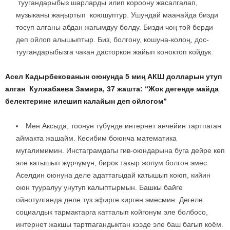
туугандарыбыз шарларды илип короону жасалгалап,
музыканы жаңыртып коюшуптур. Ушундай маанайда бизди
тосуп алганы абдан жагымдуу болду. Бизди чоң той берди
деп ойлоп алышыптыр. Биз, болгону, кошуна-колоң, дос-
туугандарыбызга чакан дасторкон жайып коноктоп койдук.
Асел Кадырбекованын оюнунда 5 миң АКШ долларын утуп
алган Кулжабаева Замира, 37 жашта: “Жок дегенде майда
белектерине илешип калайын деп ойлогом”
Мен Аксыда, тоонун түбүндө интернет анчейин тартпаган
аймакта жашайм. Кесибим боюнча математика
мугалимимин. Инстаграмдагы гив-оюндарына буга дейре көп
эле катышып жүрчүмүн, бирок такыр жолум болгон эмес.
Аселдин оюнуна деле адаттагыдай катышып коюп, кийин
оюн тууралуу унутуп калыптырмын. Башкы байге
ойнотулганда деле түз эфирге кирген эмесмин. Дегеле
социалдык тармактарга катталып койгонум эле болбосо,
интернет жакшы тартпагандыктан кээде эле баш багып коём.