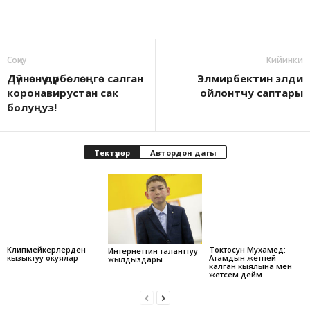
Соӊку
Кийинки
Дүйнөнү дүрбөлөңгө салган
Элмирбектин элди
коронавирустан сак
ойлонтчу саптары
болуңуз!
Тектүүлөр
Автордон дагы
Клипмейкерлерден
Токтосун Мухамед:
Интернеттин таланттуу
кызыктуу окуялар
Атамдын жетпей
жылдыздары
калган кыялына мен
жетсем дейм