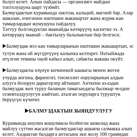
болуп келет. Анын пайдасы — организмге майдын
топтолушуна шарт түзбөйт.
Балмуздактын курамында лактоза, кальций, магний бар. Алар
ашказан, ичегинин иштешин жакшыртат жана жүрөк-кан
тамырлардын жумушуна пайдалуу.
Таттуу болгондуктан маанайды көтөрүүчү касиетке ээ. А
көтөрүңкү маанай – бактылуу балалыктын бир белгиси.
▶️
Балмуздак мээ кан тамырларынын иштешин жакшыртып, эс
тутум жана ой жүгүртүүнү калыпка келтирет. Натыйжада
өтүлгөн теманы оңой кабыл алып, сабакты жакшы окуйт.
▶️
Балмуздакты өзүнүн кичинекей кашыгы менен жеген
учурда ангина, фарингит, тонзиллит ооруларынын алдын
алууга болорун дарыгерлер айтышат. Анткени аз-аздан
балмуздак жеп туруу баланын тамагындагы былжыр челдин
сезимталдуулугун азайтып, аталган ооруларга туруштук
берүүсүн күчөтөт.
▶️
БАЛМУЗДАКТЫН ЗЫЯНДУУЛУГУ
Курамында инулин кошулмасы болбогон шоколад жана
майлуу сүттөн жасалган балмуздактар ашыкча салмакка алып
келет. Андыктан балдарга аптасына эки жолу 100 граммдан