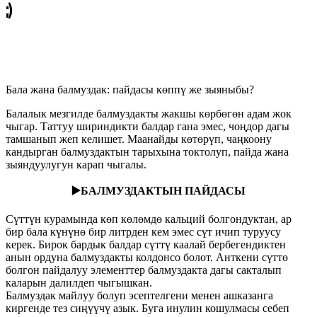
;)
20.06.2019
456
Бала жана балмуздак: пайдасы көппү же зыяныбы?
Балалык мезгилде балмуздакты жакшы көрбөгөн адам жок
чыгар. Таттуу шириндикти балдар гана эмес, чоңдор дагы
тамшанып жеп келишет. Маанайды көтөрүп, чаңкоону
кандырган балмуздактын тарыхына токтолуп, пайда жана
зыяндуулугун карап чыгалы.
▶️
БАЛМУЗДАКТЫН ПАЙДАСЫ
Сүттүн курамында көп көлөмдө кальций болгондуктан, ар
бир бала күнүнө бир литрден кем эмес сүт ичип туруусу
керек. Бирок бардык балдар сүттү каалай бербегендиктен
анын ордуна балмуздакты колдонсо болот. Анткени сүттө
болгон пайдалуу элементтер балмуздакта дагы сакталып
каларын далилдеп чыгышкан.
Балмуздак майлуу болуп эсептелгени менен ашказанга
киргенде тез сиңүүчү азык. Буга инулин кошулмасы себеп