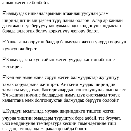
ашык жегенге болбойт.
☑️
Балмуздак ишканаларынын атаандашуусунан улам
шириндиктин миңдеген түрү пайда болгон. Алар ар кандай
даам жана түс берүүчү кошулмаларды колдонушкандыктан
балада аллергия болуу коркунучу жогору болот.
☑️
Ашказаны ооруган балдар балмуздак жеген учурда оорусун
күчөтүп жиберет.
☑️
Балмуздакты күн сайын жеген учурда кант диабетине
жеткирет.
☑️
Көп өлчөмдө жана соруп жеген балмуздактар жугуштуу
тамак ооруларына жеткирет. Анткени муздак шириндик
тамакты муздатып, бактериялардын топтолушуна алып келет.
Үч жаштан кичине балдардын иммундук системасы толук
калыптана элек болгондуктан балмуздак берүүгө болбойт.
☑️
Күндүн ысыгында муздак шириндикти тиштеп жеген
учурда тиштин эмалдары туруштук бере албай, тез бузулат.
Ооз көңдөйүндө температура кескин төмөндөгөндө тиш
сыздап, эмалдарда жаракалар пайда болот.