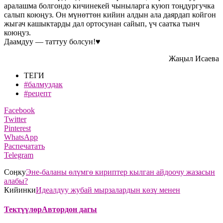
аралашма болгондо кичинекей чыныларга куюп тоңдургучка
салып коюңуз. Он мүнөттөн кийин алдын ала даярдап койгон
жыгач кашыктарды дал ортосунан сайып, үч саатка тынч
коюңуз.
Даамдуу — таттуу болсун!
♥️
Жаңыл Исаева
ТЕГИ
#балмуздак
#рецепт
Facebook
Twitter
Pinterest
WhatsApp
Распечатать
Telegram
Соӊку
Эне-баланы ѳлүмгѳ кириптер кылган айдоочу жазасын
алабы?
Кийинки
Идеалдуу жубай мырзалардын көзү менен
Тектүүлөр
Автордон дагы