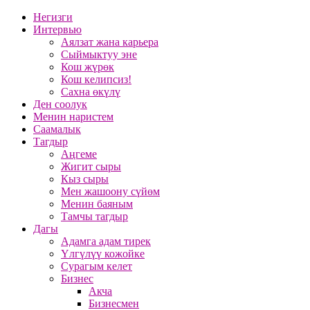
Негизги
Интервью
Аялзат жана карьера
Сыймыктуу эне
Кош жүрөк
Кош келипсиз!
Сахна өкүлү
Ден соолук
Менин наристем
Саамалык
Тагдыр
Аңгеме
Жигит сыры
Кыз сыры
Мен жашоону сүйөм
Менин баяным
Тамчы тагдыр
Дагы
Адамга адам тирек
Үлгүлүү кожойке
Сурагым келет
Бизнес
Акча
Бизнесмен