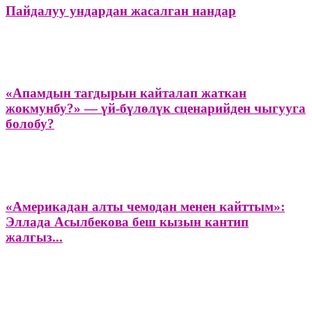
Пайдалуу ундардан жасалган нандар
«Апамдын тагдырын кайталап жаткан
жокмунбу?» — үй-бүлөлүк сценарийден чыгууга
болобу?
«Америкадан алты чемодан менен кайттым»:
Эллада Асылбекова беш кызын кантип
жалгыз...