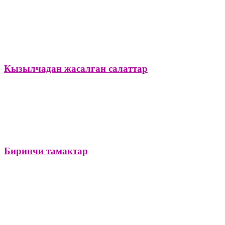
Кызылчадан жасалган салаттар
Биринчи тамактар