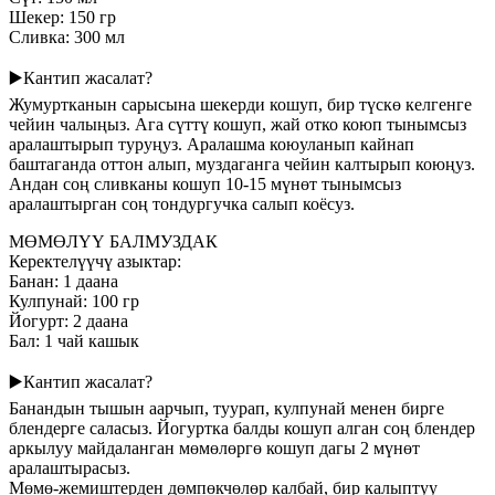
Шекер: 150 гр
Сливка: 300 мл
▶️
Кантип жасалат?
Жумуртканын сарысына шекерди кошуп, бир түскө келгенге
чейин чалыңыз. Ага сүттү кошуп, жай отко коюп тынымсыз
аралаштырып туруңуз. Аралашма коюуланып кайнап
баштаганда оттон алып, муздаганга чейин калтырып коюңуз.
Андан соң сливканы кошуп 10-15 мүнөт тынымсыз
аралаштырган соң тондургучка салып коёсуз.
МӨМӨЛҮҮ БАЛМУЗДАК
Керектелүүчү азыктар:
Банан: 1 даана
Кулпунай: 100 гр
Йогурт: 2 даана
Бал: 1 чай кашык
▶️
Кантип жасалат?
Банандын тышын аарчып, туурап, кулпунай менен бирге
блендерге саласыз. Йогуртка балды кошуп алган соң блендер
аркылуу майдаланган мөмөлөргө кошуп дагы 2 мүнөт
аралаштырасыз.
Мөмө-жемиштерден дөмпөкчөлөр калбай, бир калыптуу