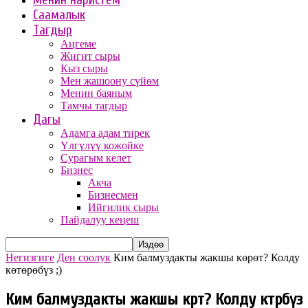
Менин наристем
Саамалык
Тагдыр
Аңгеме
Жигит сыры
Кыз сыры
Мен жашоону сүйөм
Менин баяным
Тамчы тагдыр
Дагы
Адамга адам тирек
Үлгүлүү кожойке
Сурагым келет
Бизнес
Акча
Бизнесмен
Ийгилик сыры
Пайдалуу кеңеш
Негизгиге
Ден соолук
Ким балмуздакты жакшы көрөт? Колду
көтөрөбүз ;)
Ким балмуздакты жакшы көрөт? Колду көтөрөбүз