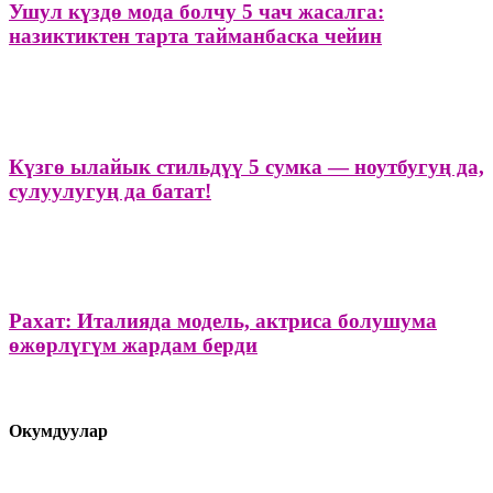
Ушул күздө мода болчу 5 чач жасалга:
назиктиктен тарта тайманбаска чейин
Күзгө ылайык стильдүү 5 сумка — ноутбугуң да,
сулуулугуң да батат!
Рахат: Италияда модель, актриса болушума
өжөрлүгүм жардам берди
Окумдуулар