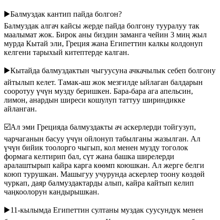
▶️
Балмуздак кантип пайда болгон?
Балмуздак алгач кайсы жерде пайда болгону тууралуу так
маалымат жок. Бирок аны биздин заманга чейин 3 миң жыл
мурда Кытай эли, Греция жана Египеттин калкы колдонуп
келгени тарыхый китептерде калган.
▶️
Кытайда балмуздактын чыгуусуна ачкачылык себеп болгону
айтылып келет. Тамак-аш жок мезгилде ыйлаган балдарын
сооротуу үчүн музду беришкен. Бара-бара ага апельсин,
лимон, анардын ширеси кошулуп таттуу шириндикке
айланган.
☑️
Ал эми Грецияда балмуздакты ач аскерлерди тойгузуп,
чарчаганын басуу үчүн ойлонуп табылганы жазылган. Ал
үчүн бийик тоолорго чыгып, кол менен музду тоголок
формага келтирип бал, сүт жана башка ширелерди
аралаштырып кайра карга көөмп коюшкан. Ал жерге белги
коюп турушкан. Машыгуу учурунда аскерлер тоону көздөй
чуркап, даяр балмуздактарды алып, кайра кайтып келип
чаңкоолорун кандырышкан.
▶️
11-кылымда Египеттин султаны муздак суусундук менен