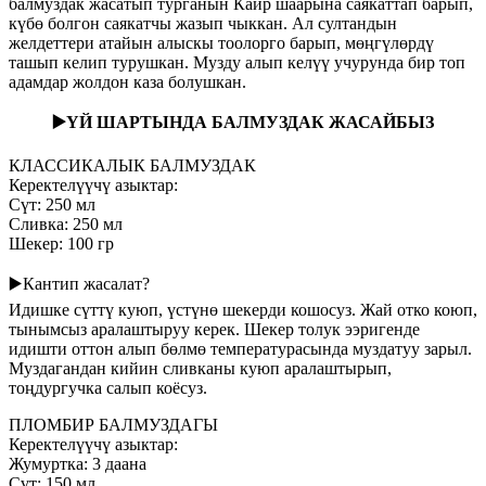
балмуздак жасатып турганын Каир шаарына саякаттап барып,
күбө болгон саякатчы жазып чыккан. Ал султандын
желдеттери атайын алыскы тоолорго барып, мөңгүлөрдү
ташып келип турушкан. Музду алып келүү учурунда бир топ
адамдар жолдон каза болушкан.
▶️
ҮЙ ШАРТЫНДА БАЛМУЗДАК ЖАСАЙБЫЗ
КЛАССИКАЛЫК БАЛМУЗДАК
Керектелүүчү азыктар:
Сүт: 250 мл
Сливка: 250 мл
Шекер: 100 гр
▶️
Кантип жасалат?
Идишке сүттү куюп, үстүнө шекерди кошосуз. Жай отко коюп,
тынымсыз аралаштыруу керек. Шекер толук ээригенде
идишти оттон алып бөлмө температурасында муздатуу зарыл.
Муздагандан кийин сливканы куюп аралаштырып,
тоңдургучка салып коёсуз.
ПЛОМБИР БАЛМУЗДАГЫ
Керектелүүчү азыктар:
Жумуртка: 3 даана
Сүт: 150 мл