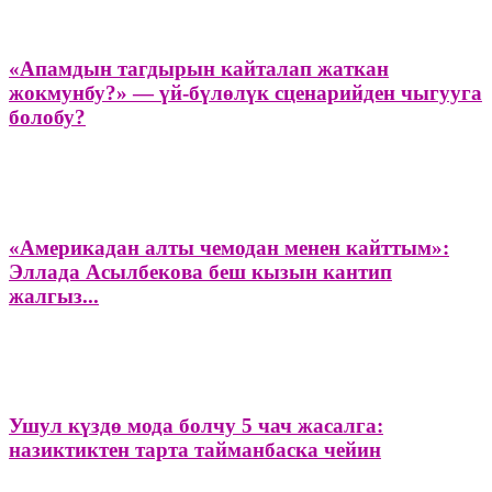
«Апамдын тагдырын кайталап жаткан
жокмунбу?» — үй-бүлөлүк сценарийден чыгууга
болобу?
«Америкадан алты чемодан менен кайттым»:
Эллада Асылбекова беш кызын кантип
жалгыз...
Ушул күздө мода болчу 5 чач жасалга:
назиктиктен тарта тайманбаска чейин