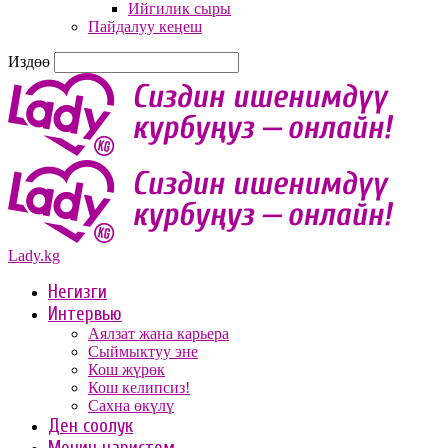
Ийгилик сыры
Пайдалуу кеңеш
Издөө
Lady.kg
Негизги
Интервью
Аялзат жана карьера
Сыймыктуу эне
Кош жүрөк
Кош келипсиз!
Сахна өкүлү
Ден соолук