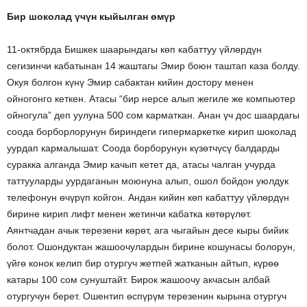
Бир шоколад үчүн кыйылган өмүр
11-октябрда Бишкек шаарындагы көп кабаттуу үйлөрдүн
сегизинчи кабатынан 14 жаштагы Эмир боюн таштап каза болду.
Окуя болгон күнү Эмир сабактан кийин достору менен
ойногонго кеткен. Атасы “бир нерсе алып жегиле же компьютер
ойногула” деп уулуна 500 сом карматкан. Анан үч дос шаардагы
соода борборлорунун бириндеги гипермаркетке кирип шоколад
уурдап кармалышат. Соода борборунун күзөтчүсү балдарды
суракка алганда Эмир качып кетет да, атасы чалган учурда
таттууларды уурдаганын моюнуна алып, ошол бойдон уюлдук
телефонун өчүрүп койгон. Андан кийин көп кабаттуу үйлөрдүн
бирине кирип лифт менен жетинчи кабатка көтөрүлөт.
Аянтчадан ачык терезени көрөт, ага чыгайын десе кыры бийик
болот. Ошондуктан жашоочулардын бирине кошунасы болорун,
үйгө конок келип бир отургуч жетпей жатканын айтып, күрөө
катары 100 сом сунуштайт. Бирок жашоочу акчасын албай
отургучун берет. Ошентип өспүрүм терезенин кырына отургуч