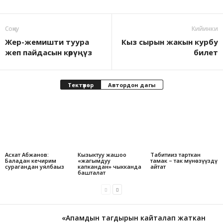
Соӊку
Кийинки
Жер-жемишти туура
Кыз сырын жакын курбу
жеп пайдасын көрүңүз
билет
Тектүүлөр
Автордон дагы
Асхат Абжанов:
Кызыктуу жашоо
Табитиңиз тарткан
Баладан кечирим
«жагымдуу
тамак – так мүнѳзүңүздү
сурагандан уялбаңыз
капкандан» чыкканда
айтат
башталат
«Апамдын тагдырын кайталап жаткан