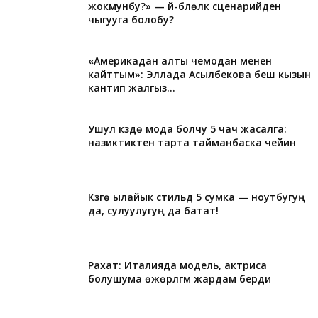
жокмунбу?» — үй-бүлөлүк сценарийден
чыгууга болобу?
«Америкадан алты чемодан менен
кайттым»: Эллада Асылбекова беш кызын
кантип жалгыз...
Ушул күздө мода болчу 5 чач жасалга:
назиктиктен тарта тайманбаска чейин
Күзгө ылайык стильдүү 5 сумка — ноутбугуң
да, сулуулугуң да батат!
Рахат: Италияда модель, актриса
болушума өжөрлүгүм жардам берди