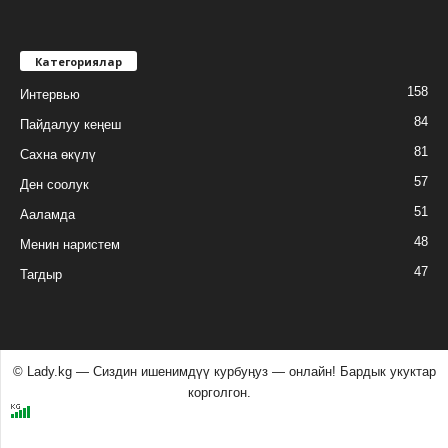
Категориялар
158
Интервью
84
Пайдалуу кеңеш
81
Сахна өкүлү
57
Ден соолук
51
Ааламда
48
Менин наристем
47
Тагдыр
© Lady.kg — Сиздин ишенимдүү курбуӊуз — онлайн! Бардык укуктар
корголгон.