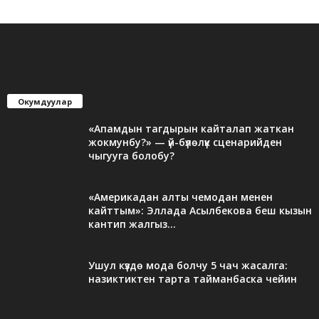
Окумдуулар
«Апамдын тагдырын кайталап жаткан
жокмунбу?» — үй-бүлөлүк сценарийден
чыгууга болобу?
«Америкадан алты чемодан менен
кайттым»: Эллада Асылбекова беш кызын
кантип жалгыз...
Ушул күздө мода болчу 5 чач жасалга:
назиктиктен тарта тайманбаска чейин