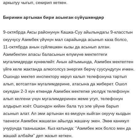
аркылуу чыгып, секирип кеткен.
Биринин артынан бири асынган сүйүшкөндөр
9-октябрда Аксы районунун Кашка-Суу айылындагы 9-класстын
окуучусу Азимбек үйүнүн мал сарайында асынып каза болсо,
11-октябрда анын сүйлөшкөн кызы да асынып алган.
Азимбектин апасы баласынын өлүмүнө мектептеги
мугалимдерди күнөөлөйт. Анын айтымында, Азимбек мектептен
үйгө келе жактанда алкоголсуз энергия берчү суусундугун ичкен.
Ошондо мектеп инспектору көрүп калып телефонуна тартып
алып, вотсаптан мугалимдерине, атасына да жиберет. Ошол
окуядан 2-3 күн өткөндө Азимбек мектепке уюлдук телефонун
алып келгени үчүн мугалимдеринен жеме угуп, телефонун
алдырып коёт. Ошондон кийин бала түз эле үйүнө барып
асынып алат. Ал эми артынан өз өмүрүн кыйган окуучу кыздын
таенеси Азимбек жашаган айылда жашачу экен. Экөө каникул
учурунда таанышкан. Кыз катында: “Азимбек жок болсо мен да
жашай албайм” деп жазып кеткен.