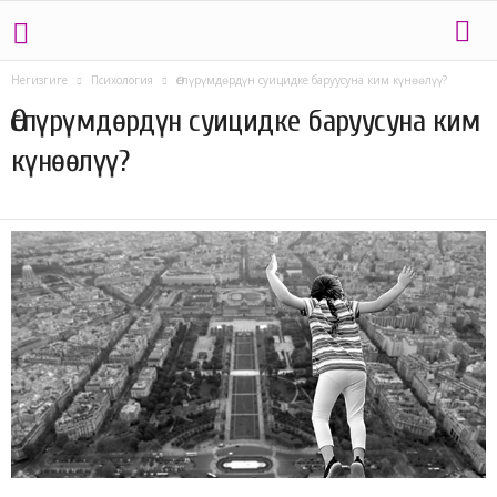
Негизгиге
Психология
Өспүрүмдөрдүн суицидке баруусуна ким күнөөлүү?
Өспүрүмдөрдүн суицидке баруусуна ким
күнөөлүү?
23.11.2019
399