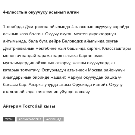
4-класстын окуучусу асынып алган
1-ноябрда Дмитриевка айылында 4-класстын окуучусу сарайда
асынып каза болгон. Окуучу окуган мектеп директорунун
айтымында, бала буга дейре Беловодск айылында окуган,
Дмитриевканын мектебине жыл башында кирген. Классташтары
менен эч кандай карама-каршылыкка барган эмес,
мугалимдердин айтканын аткарчу, жакшы окуучулардын
катарын толуктачу. Өспүрүмдүн ата-энеси Москва районунун
айылдарынын биринде жашайт, маркум окуучудан башка үч
баласы бар. Азыркы учурда атасы Орусияда иштейт. Окуучу
аталган айылда таякесинин үйүндө жашачу.
Айгерим Токтобай кызы
ТЕГИ
#ПСИХОЛОГИЯ
#СУИЦИД