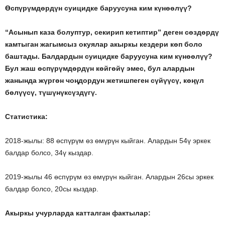
Өспүрүмдөрдүн суицидке баруусуна ким күнөөлүү?
“Асынып каза болуптур, секирип кетиптир” деген сөздөрдү
камтыган жагымсыз окуялар акыркы кездери көп боло
баштады. Балдардын суицидке баруусуна ким күнөөлүү?
Бул жаш өспүрүмдөрдүн көйгөйү эмес, бул алардын
жанында жүргөн чоңдордун жетишпеген сүйүүсү, көңүл
бөлүүсү, түшүнүксүздүгү.
Статистика:
2018-жылы: 88 өспүрүм өз өмүрүн кыйган. Алардын 54ү эркек
балдар болсо, 34ү кыздар.
2019-жылы 46 өспүрүм өз өмүрүн кыйган. Алардын 26сы эркек
балдар болсо, 20сы кыздар.
Акыркы учурларда катталган фактылар: