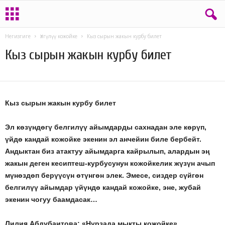
Негизгиге
Үлгүлүү кожойке
Кыз сырын жакын курбу билет
Кыз сырын жакын курбу билет
25.11.2019
744
Кыз сырын жакын курбу билет
Эл көзүндөгү белгилүү айымдарды сахнадан эле көрүп,
үйдө кандай кожойке
экенин эл анчейин биле бербейт.
Андыктан биз атактуу айымдарга кайрылып,
алардын эң
жакын деген кесиптеш-курбусунун кожойкелик жүзүн ачып
мүнөздөп
берүүсүн өтүнгөн элек. Эмесе, сиздер сүйгөн
белгилүү айымдар үйүндө кандай
кожойке, эне, жубай
экенин чогуу баамдасак…
Лилия Абдубаитова: «Нурзада мыкты кожойке»