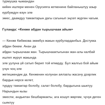
турмушка чыккандан
кийин иштери менен Орусияга кеткенине байланыштуу азыр
курбумдун өзүн эле
эмес, даамдуу тамактарын дагы сагынып эңсеп жүргөн чагым.
Гүланда: «Кенже абдан тырышчаак айым»
— Кенже Көбөкова экөөбүз жакын курбуларданбыз. Достукка
абдан бекем. Анан да
абдан тырышчаак жан. Тырышчаактыгынан жан-алы калбай
иштеп жүрүп жакында
эле уулуна үй сатып берип той өткөрдү. Бул жалгыз бой айым
үчүн чоң эле
жетишкендик да. Кенженин колунан аялзаты жасачу дээрлик
бардык нерсе келет,
түрдүү тамактар болобу, салат болобу, бардыгына шыктуу.
Нарындын кызы
эмеспи, андыктан бешбармакты, ага кошуп жөргөм, чучук деген
сыяктуу