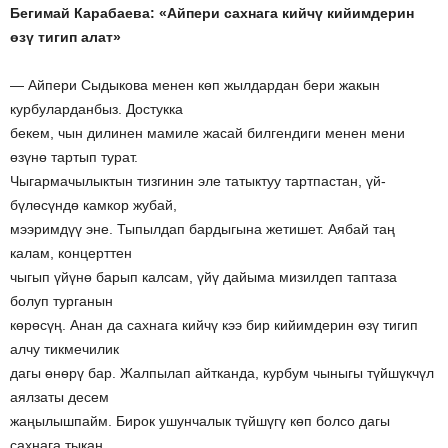
Бегимай Карабаева: «Айпери сахнага кийчү кийимдерин
өзү тигип алат»
— Айпери Сыдыкова менен көп жылдардан бери жакын
курбуларданбыз. Достукка
бекем, чын дилинен мамиле жасай билгендиги менен мени
өзүнө тартып турат.
Чыгармачылыктын тизгинин эле татыктуу тартпастан, үй-
бүлөсүндө камкор жубай,
мээримдүү эне. Тыпылдап бардыгына жетишет. Аябай таң
калам, концерттен
чыгып үйүнө барып калсам, үйү дайыма мизилдеп таптаза
болуп турганын
көрөсүң. Анан да сахнага кийчү кээ бир кийимдерин өзү тигип
алчу тикмечилик
дагы өнөрү бар. Жалпылап айтканда, курбум чыныгы түйшүкчүл
аялзаты десем
жаңылышпайм. Бирок ушунчалык түйшүгү көп болсо дагы
сахнага тыкан,