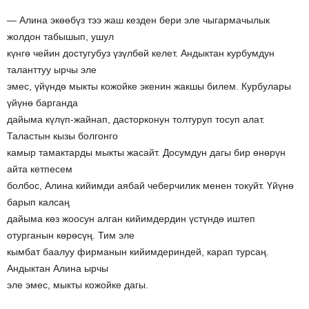
— Алина экөөбүз тээ жаш кезден бери эле чыгармачылык
жолдон табышып, ушул
күнгө чейин достугубуз үзүлбөй келет. Андыктан курбумдун
таланттуу ырчы эле
эмес, үйүндө мыкты кожойке экенин жакшы билем. Курбулары
үйүнө барганда
дайыма күлүп-жайнап, дасторконун толтуруп тосуп алат.
Таластын кызы болгонго
камыр тамактарды мыкты жасайт. Досумдун дагы бир өнөрүн
айта кетпесем
болбос, Алина кийимди аябай чеберчилик менен токуйт. Үйүнө
барып калсаң
дайыма көз жоосун алган кийимдердин үстүндө иштеп
отурганын көрөсүң. Тим эле
кымбат баалуу фирманын кийимдериндей, карап турсаң.
Андыктан Алина ырчы
эле эмес, мыкты кожойке дагы.