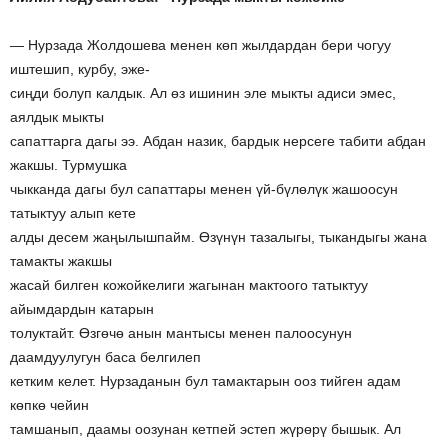
— Нурзада Жолдошева менен көп жылдардан бери чогуу
иштешип, курбу, эже-
сиңди болуп калдык. Ал өз ишинин эле мыкты адиси эмес,
аялдык мыкты
сапаттарга дагы ээ. Абдан назик, бардык нерсеге табити абдан
жакшы. Турмушка
чыкканда дагы бул сапаттары менен үй-бүлөлүк жашоосун
татыктуу алып кете
алды десем жаңылышпайм. Өзүнүн тазалыгы, тыкандыгы жана
тамакты жакшы
жасай билген кожойкелиги жагынан мактоого татыктуу
айымдардын катарын
толуктайт. Өзгөчө анын мантысы менен палоосунун
даамдуулугун баса белгилеп
кетким келет. Нурзаданын бул тамактарын ооз тийген адам
көпкө чейин
тамшанып, даамы оозунан кетпей эстеп жүрөрү бышык. Ал