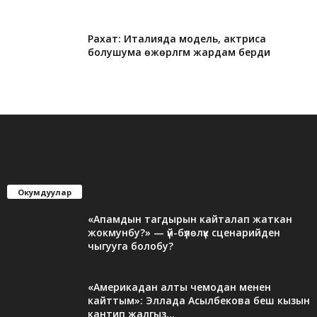
Рахат: Италияда модель, актриса
болушума өжөрлүгүм жардам берди
Окумдуулар
«Апамдын тагдырын кайталап жаткан
жокмунбу?» — үй-бүлөлүк сценарийден
чыгууга болобу?
«Америкадан алты чемодан менен
кайттым»: Эллада Асылбекова беш кызын
кантип жалгыз...