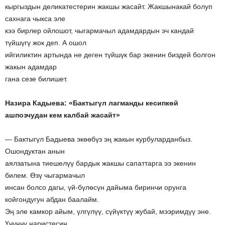
кыргыздын деликатестерин жакшы жасайт. Жакшынакай болуп
сахнага чыкса эле
кээ бирлер ойлошот, чыгармачыл адамдардын эч кандай
түйшүгү жок деп. А ошол
ийгиликтин артында не деген түйшүк бар экенин биздей болгон
жакын адамдар
гана сезе билишет.
Назира Кадыева: «Бактыгүл лагманды кесипкөй
ашпозчудан кем калбай жасайт»
— Бактыгүл Бадыева экөөбүз эң жакын курбуларданбыз.
Ошондуктан анын
аялзатына тиешелүү бардык жакшы сапаттарга ээ экенин
билем. Өзү чыгармачыл
инсан болсо дагы, үй-бүлөсүн дайыма биринчи орунга
койгондугун абдан баалайм.
Эң эле камкор айым, үлгүлүү, сүйүктүү жубай, мээримдүү эне.
Үчүнчү наристесин