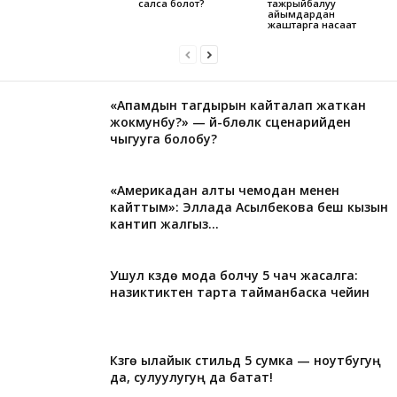
салса болот?
тажрыйбалуу
айымдардан
жаштарга насаат
«Апамдын тагдырын кайталап жаткан
жокмунбу?» — үй-бүлөлүк сценарийден
чыгууга болобу?
«Америкадан алты чемодан менен
кайттым»: Эллада Асылбекова беш кызын
кантип жалгыз...
Ушул күздө мода болчу 5 чач жасалга:
назиктиктен тарта тайманбаска чейин
Күзгө ылайык стильдүү 5 сумка — ноутбугуң
да, сулуулугуң да батат!