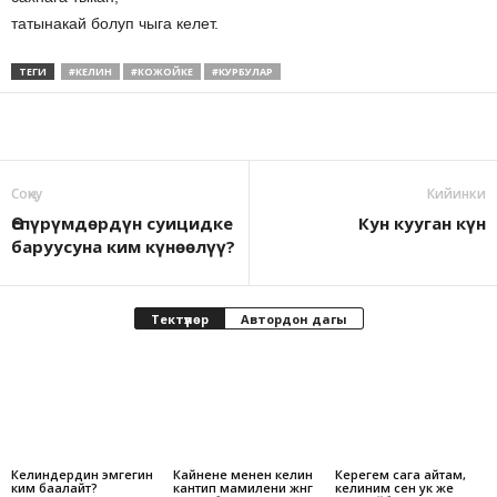
татынакай болуп чыга келет.
ТЕГИ
#КЕЛИН
#КОЖОЙКЕ
#КУРБУЛАР
Соӊку
Кийинки
Өспүрүмдөрдүн суицидке
Кун кууган күн
баруусуна ким күнөөлүү?
Тектүүлөр
Автордон дагы
Келиндердин эмгегин
Кайнене менен келин
Керегем сага айтам,
ким баалайт?
кантип мамилени жөнгө
келиним сен ук же