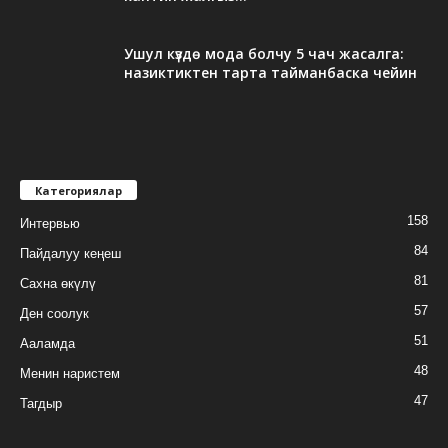
Ушул күздө мода болчу 5 чач жасалга:
назиктиктен тарта тайманбаска чейин
Категориялар
158
Интервью
84
Пайдалуу кеңеш
81
Сахна өкүлү
57
Ден соолук
51
Ааламда
48
Менин наристем
47
Тагдыр