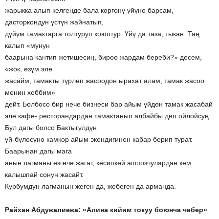
жарыкка алып келгенде бала көргөнү үйүнө барсам,
дасторкондун үстүн жайнатып,
дүйүм тамактарга толтуруп коюптур. Үйү да таза, тыкан. Таң
калып «мунун
баарына кантип жетишесиң, бирөө жардам береби?» десем,
«жок, өзүм эле
жасайм, тамакты түрлөп жасоодон ырахат алам, тамак жасоо
менин хоббим»
дейт. Болбосо бир нече бизнеси бар айым үйдөн тамак жасабай
эле кафе- ресторандардан тамактанып албайбы деп ойлойсуң.
Бул дагы болсо Бактыгүлдүн
үй-бүлөсүнө камкор айым экендигинен кабар берип турат.
Баарынан дагы мага
анын лагманы өзгөчө жагат, кесипкөй ашпозчулардан кем
калышпай сонун жасайт.
Курбумдун лагманын жеген да, жебеген да арманда.
Райхан Абдувалиева: «Алина кийим токуу боюнча чебер»